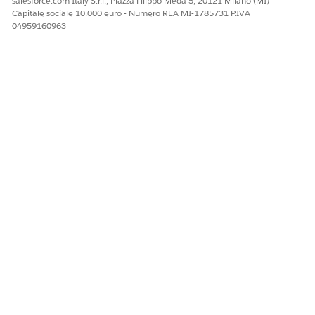
salesforce.com Italy S.r.l., Piazza Filippo Meda 5, 20121 Milano (MI)
Capitale sociale 10.000 euro - Numero REA MI-1785731 P.IVA
04959160963