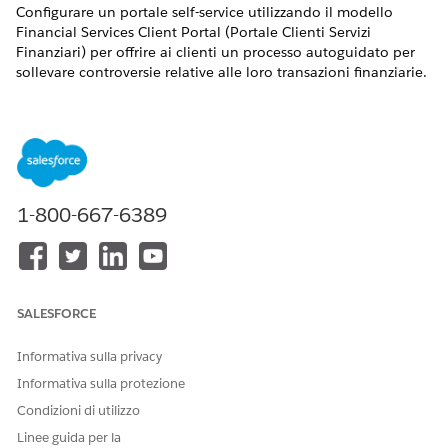
Configurare un portale self-service utilizzando il modello
Financial Services Client Portal (Portale Clienti Servizi
Finanziari) per offrire ai clienti un processo autoguidato per
sollevare controversie relative alle loro transazioni finanziarie.
VERSIONI (EDITION) RICHIESTE
Disponibile nelle versioni: Lightning Experience
Disponibile nelle versioni:
Professional Edition
,
Enterprise
Edition
e
Unlimited Edition
1-800-667-6389
Prima di iniziare, assicurarsi di aver impostato il processo di
servizio Gestione delle controversie sulle transazioni. Vedere
Impostazione e configurazione
di Gestione delle controversie
sulle transazioni.
SALESFORCE
Configurare il processo di servizio Gestione delle
Informativa sulla privacy
controversie sulle transazioni per Self-Service nel Portale
Clienti Financial Services. Completare tutti i passaggi in
Informativa sulla protezione
Configurazione Self-Service per Retail Banking Service
Condizioni di utilizzo
Processes
.
Linee guida per la
Assegnare le autorizzazioni utente per accedere alle