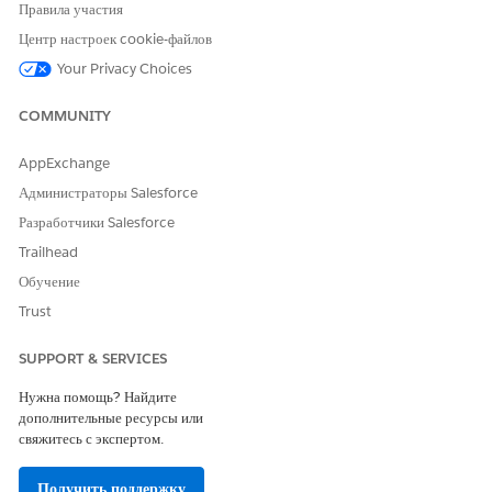
доступа к поставщикам пополнения транзакций.
Правила участия
Введите строку
в поле «Быстрый поиск» меню
«Профили»
Центр настроек cookie-файлов
«Настройка» и выберите пункт
«Профили»
.
Your Privacy Choices
Отредактируйте профиль клонированного пользователя
сообщества.
COMMUNITY
Прокрутите вниз, чтобы найти раздел
«
Административные полномочия
», а потом выберите
AppExchange
«
Разрешить пользователям изменение именованных
регистрационных данных и внешних регистрационных
Администраторы Salesforce
данных
».
Разработчики Salesforce
Сохраните внесенные изменения.
Trailhead
Обучение
Trust
ЭТА СТАТЬЯ РЕШИЛА ВАШУ ПРОБЛЕМУ?
Оставьте свой отзыв, чтобы мы могли стать лучше!
SUPPORT & SERVICES
Да
Нет
Нужна помощь? Найдите
дополнительные ресурсы или
свяжитесь с экспертом.
Получить поддержку