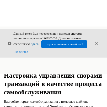
Данный текст был переведен при помощи системы
машинного перевода Salesforce. Дополнительные
Закрыть
Закры
сведения см.
здесь
.
Переключить на английский
Закрыт
Не сейчас
Содержание
Показать содержание
Настройка управления спорами
транзакций в качестве процесса
самообслуживания
Настройте портал самообслуживания с помощью шаблона
клиентского портала Financial Services, чтобы предоставить