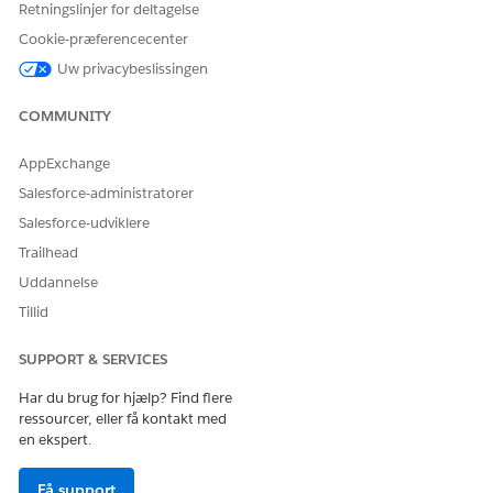
Retningslinjer for deltagelse
brug af forretningsregler. Konfigurer en beslutningsmatrix
Cookie-præferencecenter
for at definere de transaktioner, der er berettigede til
berigelse, og et udtrykssæt til at bestemme den korrekte
Uw privacybeslissingen
udbyder.
COMMUNITY
AppExchange
LØSTE DENNE ARTIKEL DIT PROBLEM?
Salesforce-administratorer
Giv os besked, så vi kan forbedre os!
Salesforce-udviklere
Trailhead
Ja
Nej
Uddannelse
Tillid
SUPPORT & SERVICES
Har du brug for hjælp? Find flere
ressourcer, eller få kontakt med
en ekspert.
Få support