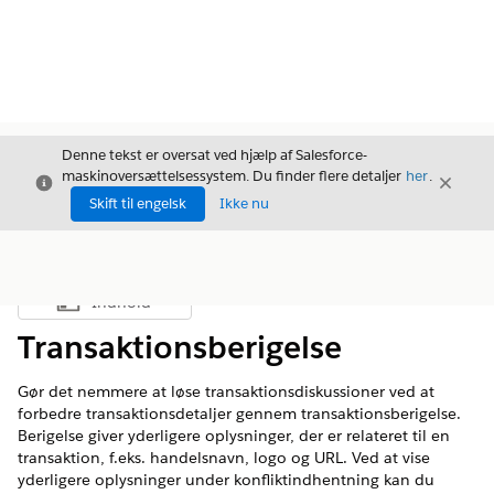
Denne tekst er oversat ved hjælp af Salesforce-
maskinoversættelsessystem. Du finder flere detaljer
her
.
Luk
Luk
Luk
Skift til engelsk
Ikke nu
Indhold
Vis indholdsfortegnelse
Transaktionsberigelse
Gør det nemmere at løse transaktionsdiskussioner ved at
forbedre transaktionsdetaljer gennem transaktionsberigelse.
Berigelse giver yderligere oplysninger, der er relateret til en
transaktion, f.eks. handelsnavn, logo og URL. Ved at vise
yderligere oplysninger under konfliktindhentning kan du