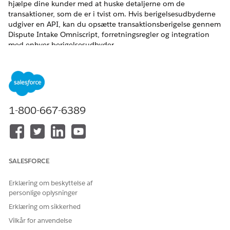
hjælpe dine kunder med at huske detaljerne om de
transaktioner, som de er i tvist om. Hvis berigelsesudbyderne
udgiver en API, kan du opsætte transaktionsberigelse gennem
Dispute Intake Omniscript, forretningsregler og integration
med enhver berigelsesudbyder.
EDITIONSHEADING
Tilgængelig i: Lightning Experience
Tilgængelig i:
Professional
,
Enterprise
og
Unlimited
Edition
1-800-667-6389
Opsæt berigelse af overordnet korttransaktion
Vis avancerede detaildetaljer for MasterCard-transaktioner
ved at integrere Transaktionsdiskrimineringsstyring med
Ethoca Consumer ClarityTM. Denne integration giver
SALESFORCE
kortholdere tydelige, genkendelige oplysninger fra
handlende for at føje værdifuld kontekst til deres
Erklæring om beskyttelse af
transaktionshistorik.
personlige oplysninger
Bestem transaktionsberigelsesudbydere ved brug af
Erklæring om sikkerhed
forretningsregler
Vilkår for anvendelse
Automatiser valget af transaktionsberigelsesudbydere ved