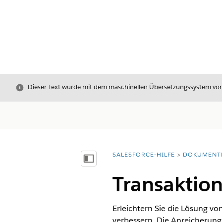
Schließen
Dieser Text wurde mit dem maschinellen Übersetzungssystem von S
SALESFORCE-HILFE
DOKUMENT
Sie befinden sich hier:
Inhalt anzeigen
Transaktio
Erleichtern Sie die Lösung vo
verbessern. Die Anreicherung