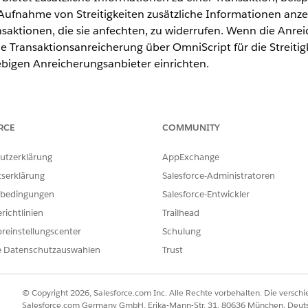
ufnahme von Streitigkeiten zusätzliche Informationen anz
ansaktionen, die sie anfechten, zu widerrufen. Wenn die Anre
ie Transaktionsanreicherung über OmniScript für die Streiti
ebigen Anreicherungsanbieter einrichten.
ence
RCE
COMMUNITY
erprise
und
Unlimited
Edition
utzerklärung
AppExchange
ansaktionsanreicherung
tserklärung
Salesforce-Administratoren
rdetails für Mastercard-Transaktionen an, indem Sie die Verwaltung
bedingungen
Salesforce-Entwickler
tegrieren. Diese Integration bietet Karteninhabern klare und wi
richtlinien
Trailhead
nsverlauf wertvolle Kontexte hinzuzufügen.
reinstellungscenter
Schulung
nreicherungsanbietern mithilfe von Geschäftsregeln
e Datenschutzauswahlen
Trust
hl von Transaktionsanreicherungsanbietern mithilfe von Geschäftsr
 für die Anreicherung in Frage kommenden Transaktionen zu defini
men.
© Copyright 2026, Salesforce.com Inc. Alle Rechte vorbehalten. Die versch
Salesforce.com Germany GmbH, Erika-Mann-Str. 31, 80636 München, Deut