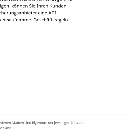
eigen, können Sie Ihren Kunden
icherungsanbieter eine API
gkeitsaufnahme, Geschäftsregeln
 von Transaktionsstreitigkeiten in
edererkennbare Informationen vom
egeln. Konfigurieren Sie eine
eren, und einen Ausdruckssatz, um den
iedenen Marken sind Eigentum der jeweiligen Inhaber.
schland