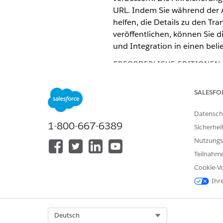
URL. Indem Sie während der A
helfen, die Details zu den Tr
veröffentlichen, können Sie d
und Integration in einen beli
ERFORDERLICHE EDITIONEN
Verfügbarkeit: Lightning Experi
SALESFO
Verfügbarkeit:
Professional
,
Ent
Datensch
1-800-667-6389
Einrichten der Mastercard-Tr
Sicherhei
Zeigen Sie umfassende Händle
Nutzungs
Ethoca Consumer ClarityTM in
Teilnahme
Händler, um ihrem Transaktio
Cookie-Vo
Bestimmen von Transaktionsa
Ihr
Automatisieren Sie die Auswa
Entscheidungsmatrix, um die
richtigen Anbieter zu bestim
Select Org
Deutsch