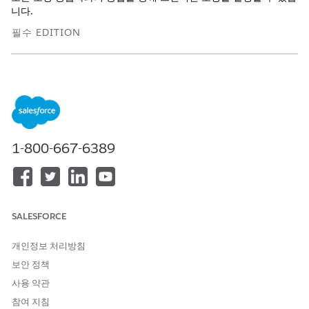
니다.
필수 EDITION
지원 제품: Lightning Experience
지원 제품:
Professional
,
Enterprise
,
Unlimited
Edition
마스터카드 트랜잭션 보강 설정
거래 분쟁 관리를 Ethoca Consumer ClarityTM와 통합하여
1-800-667-6389
Mastercard 트랜잭션에 대한 풍부한 판매자 세부 사항을 표시
합니다. 이 통합은 카드 소지자에게 판매자의 명확하고 인식 가
능한 정보를 제공하여 트랜잭션 내역에 유용한 컨텍스트를 추가
합니다.
비즈니스 규칙을 사용하여 거래 보강 제공자 결정
SALESFORCE
비즈니스 규칙을 사용하여 트랜잭션 보강 공급자 선택을 자동화
합니다. 결정 매트릭스를 구성하여 보강 자격이 있는 트랜잭션
개인정보 처리방침
과 올바른 공급자를 결정하는 식 집합을 정의합니다.
보안 정책
사용 약관
참여 지침