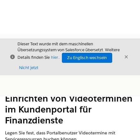
Dieser Text wurde mit dem maschinellen
Übersetzungssystem von Salesforce übersetzt. Weitere
Schließen
Schli
Details finden Sie
hier
.
Zu Englisch wechseln
Schließ
Nicht jetzt
Inhalt
Inhalt anzeigen
Einrichten von Videoterminen
im Kundenportal für
Finanzdienste
Legen Sie fest, dass Portalbenutzer Videotermine mit
Serviceressourcen buchen können.