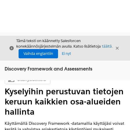
Tämä teksti on käännetty Salesforcen
konekäännösjärjestelmän avulla. Katso lisätietoja
täältä
.
Sulje
Sulje
Sulje
Vaihda englantiin
Ei nyt
Discovery Framework and Assessments
Sisällysluettelo
Näytä sisällysluettelo
Kyselyihin perustuvan tietojen
keruun kaikkien osa-alueiden
hallinta
Käyttämällä Discovery Framework -datamallia käyttäjäsi voivat
kerätä ja vahvistaa asiakastietoja käytäntöjesi mukaisesti.