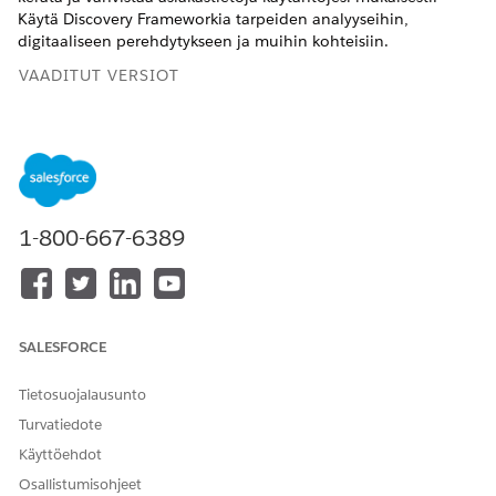
Käytä Discovery Frameworkia tarpeiden analyyseihin,
digitaaliseen perehdytykseen ja muihin kohteisiin.
VAADITUT VERSIOT
Näytä tuetut tuoteversiot
.
1-800-667-6389
SALESFORCE
Tietosuojalausunto
Turvatiedote
Käyttöehdot
Osallistumisohjeet