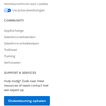
Voorkeurcentrum voor cookies
Uw privacybeslissingen
COMMUNITY
AppExchange
Discovery Framework Editions en machtigingen
Salesforce-beheerders
Bekijk de ondersteunde producten en editions voor
Salesforce-ontwikkelaars
Discovery Framework en beoordelingen. Leer vervolgens
Trailhead
hoe uw product omgaat met machtigingen en hoe u deze
Training
toewijst.
Vertrouwen
Randvoorwaarden voor Discovery Framework en
beoordelingen
SUPPORT & SERVICES
Begin voor het instellen van Discovery Framework met het
voltooien van de randvoorwaarden.
Hulp nodig? Zoek naar meer
resources of neem contact met
Vragen over beoordeling van Discovery Framework
een expert op.
Maak beoordelingsvragen en voeg deze toe aan een
Omniscript-formulier.
Ondersteuning ophalen
Omniscripts van Discovery Framework