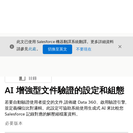
此文已使用 Salesforce 機器翻譯系統翻譯。更多詳細資料
結束
結束
結束
請參見
此處
。
切換至英文
不要現在
目錄
顯示目錄
AI 增強型文件驗證的設定和組態
若要自動驗證使用者提交的文件,請佈建 Data 360、啟用驗證引擎,
並定義欄位比對邏輯。此設定可協助系統使用生成式 AI 來比較您
Salesforce 記錄對應的解壓縮檔案資料。
必要版本