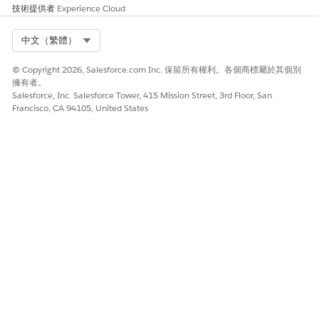
技術提供者
Experience Cloud
Select Org
中文（繁體）
© Copyright 2026, Salesforce.com Inc. 保留所有權利。各個商標屬於其個別
擁有者。
Salesforce, Inc. Salesforce Tower, 415 Mission Street, 3rd Floor, San
Francisco, CA 94105, United States