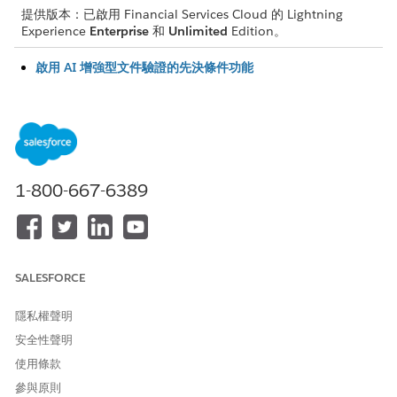
提供版本：已啟用 Financial Services Cloud 的 Lightning
Experience
Enterprise
和
Unlimited
Edition。
啟用 AI 增強型文件驗證的先決條件功能
在您設定 AI 技術支援的驗證之前,請確保核心 Salesforce 基礎
結構已啟用。這包括 Data 360、進階文件驗證和文件檢查清單
項目。
開啟 AI 增強型文件驗證
啟用生成式 AI 引擎,此引擎會根據您的 Salesforce 記錄,來比較
1-800-667-6389
提取的文件資料。此步驟需要特定的權限,以及與 Einstein 生成
式 AI 的連線。
設定 AI 增強型文件驗證的文件驗證定義
建立定義以將文件中的特定欄位對應至 Salesforce 記錄中的對
應欄位。這些定義會建立 AI 比較的條件。
SALESFORCE
使用 Flow Builder 自動驗證
隱私權聲明
使用自動啟動流程,在使用者上載檔案時觸發文件提取與比較流
安全性聲明
程。流程會將文件傳送至 AI 引擎,該引擎會根據您的驗證定義評
估內容。
使用條款
參與原則