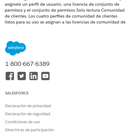
asígnele un perfil de usuario, una licencia de conjunto de
permisos y el conjunto de permisos Solo lectura Comunidad
de clientes. Los cuatro perfiles de comunidad de clientes
listos para su uso se asignan a las licencias de comunidad de
clientes: Client Customer Community Plus, Client Customer
Community Plus, Client Customer Community Login y Client
Customer Community Plus Login.
1-800-667-6389
Las licencias y los perfiles de usuario de comunidad
NOTA
se utilizan en sitios de Experience Cloud.
SALESFORCE
Declaración de privacidad
¿RESOLVIÓ ESTE ARTÍCULO SU PROBLEMA?
Declaración de seguridad
¡Háganos saber cómo podemos mejorar!
Condiciones de uso
Sí
No
Directrices de participación