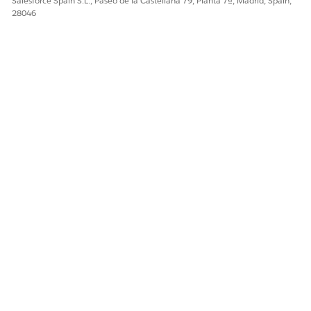
Salesforce Spain S.L., Paseo de la Castellana 79, Planta 7ª, Madrid, Spain,
28046