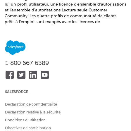
lui un profil utilisateur, une licence d'ensemble d'autorisations
et l'ensemble d'autorisations Lecture seule Customer
Community. Les quatre profils de communauté de clients
prêts à l'emploi sont mappés avec les licences de
communauté de clients : Client Customer Community, Client
Customer Community Plus, Client Customer Community Login
et Client Customer Community Plus Login.
1-800-667-6389
Les licences utilisateur et les profils de
REMARQUE
communauté sont utilisés dans les sites Experience Cloud.
SALESFORCE
Déclaration de confidentialité
CET ARTICLE A-T-IL RÉSOLU VOTRE PROBLÈME ?
Déclaration relative à la sécurité
Dites-nous ce que nous pouvons améliorer !
Conditions d’utilisation
Oui
Non
Directives de participation