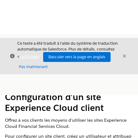
Ce texte a été traduit à l’aide du système de traduction
automatique de Salesforce. Plus de détails, consultez
Fermer
Ferme
<
cette page
.
Basculer vers la page en anglais
Fermer
Pas maintenant
Table des
Afficher la table des matières
matières
Configuration d'un site
Experience Cloud client
Offrez à vos clients les moyens d'utiliser les sites Experience
Cloud Financial Services Cloud.
Pour configurer un site client, créez un utilisateur et attribuez-