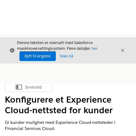
Denne teksten er oversatt med Salesforce
maskinoversettingssystem. Flere detaljer
her
.
Avslutt
Avslut
Avslutt
Bytt til engelsk
Ikke nå
Innhold
Vis innholdsfortegnelse
Konfigurere et Experience
Cloud-nettsted for kunder
Gi kunder mulighet med Experience Cloud-nettsteder i
Financial Services Cloud.