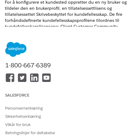
For å konfigurere et kundested oppretter du en ny bruker og
tildeler den en brukerprofil, en tillatelsessettlisens og
tillatelsessettet Skrivebeskyttet for kundefellesskap. De fire
forhåndsdefinerte kundefellesskapsprofilene tilordnes til
kundefellesskapslisensene: Client Customer Community,
Client Customer Community Plus, Client Customer
Community Login og Client Customer Community Plus Login.
1-800-667-6389
Fellesskapsbrukerlisenser og -profiler brukes på
MERK
Experience Cloud-nettsteder.
SALESFORCE
Personvernerklæring
HJALP DENNE ARTIKKELEN MED Å LØSE PROBLEMET DITT?
Sikkerhetserklæring
La oss få vite det slik at vi kan forbedre!
Vilkår for bruk
Ja
Nei
Retningslinjer for deltakelse