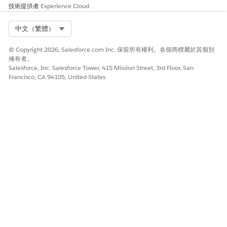
技術提供者
Experience Cloud
Select Org
中文（繁體）
© Copyright 2026, Salesforce.com Inc. 保留所有權利。各個商標屬於其個別
擁有者。
Salesforce, Inc. Salesforce Tower, 415 Mission Street, 3rd Floor, San
Francisco, CA 94105, United States