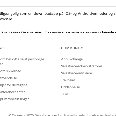
 tilgængelig som en downloadapp på iOS- og Android-enheder og 
owsere.
i feltet Find hurtigt i Opsætning, og vælg og derefter
Lightnin
ktør
te
.
RCE
COMMUNITY
.
bile Home
 klik derefter på
Udført
.
 om beskyttelse af personlige
AppExchange
 for at tilpasse din mobilstartside. Vælg mellem standardkomponen
er
Salesforce-administratorer
mobilstartsiden, skal du klikke på
Desktop
og derefter vælge
Telefo
 om sikkerhed
Salesforce-udviklere
r anvendelse
Trailhead
njer for deltagelse
TION på
Føj side til app
for at føje din startside til mobilnavigatio
Uddannelse
ræferencecenter
Tillid
privacybeslissingen
tivere mobilstartsider som en del af din mobilnavigation, kan du s
© Copyright 2026, Salesforce.com Inc. Alle rettigheder forbeholdes. Forskell