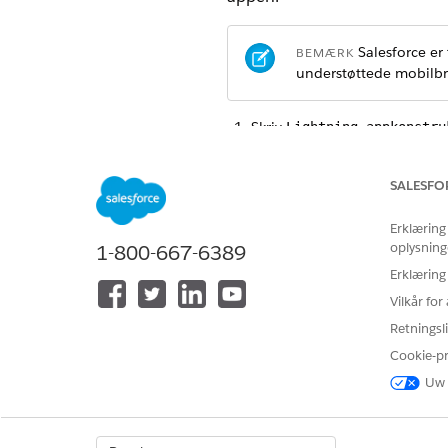
Salesforce er
BEMÆRK
understøttede mobilbr
Skriv
Lightning-appkonstru
Klik på
Ny
.
Vælg
Appside
, og klik på
Næs
SALESFO
Angiv en betegnelse, f.eks.
Mo
Vælg et layout til din side, og
Erklæring
Træk komponenter til lærredet
oplysning
1-800-667-6389
Cloud-komponenter.
Hvis du vil se et eksempel på 
Erklæring
Gem siden.
Vilkår fo
Klik på
Aktiver
.
Retningsli
Klik på fanen MOBILNAVIGA
Cookie-p
Gem dine ændringer.
Uw 
Hvis du vil ak
BEMÆRK