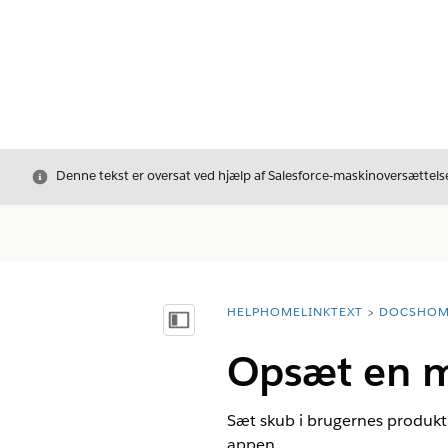
Luk
Denne tekst er oversat ved hjælp af Salesforce-maskinoversættelse
HELPHOMELINKTEXT
DOCSHOM
breadcrumbDescription
Vis indholdsfortegnelse
Opsæt en m
Sæt skub i brugernes produkti
appen.