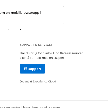
som en mobilbrowserapp i
g-appkonstruktør
.
SUPPORT & SERVICES
Har du brug for hjælp? Find flere ressourcer,
ter og tilpassede Financial Services
eller få kontakt med en ekspert.
n
.
Få support
nsmenuen.
Drevet af
Experience Cloud
e
Rediger mobilnavigationsmenu
.
ige varemærker tilhører deres respektive ejere.