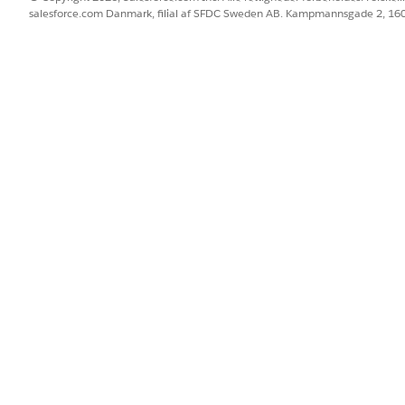
salesforce.com Danmark, filial af SFDC Sweden AB. Kampmannsgade 2, 1
BLEM?
 os!