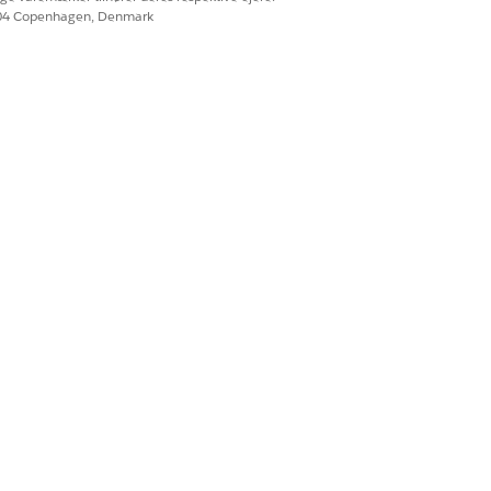
604 Copenhagen, Denmark
Ja
Nej