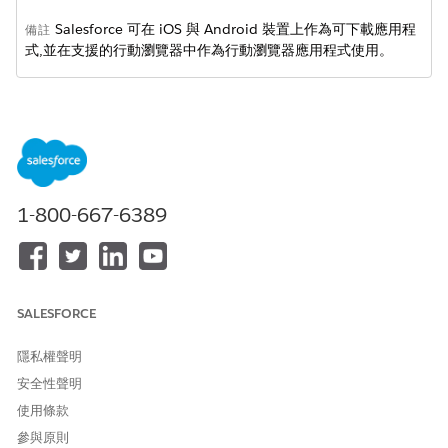
Salesforce 可在 iOS 與 Android 裝置上作為可下載應用程
備註
式,並在支援的行動瀏覽器中作為行動瀏覽器應用程式使用。
從「設定」中的「My Heart Is Open grammy」方塊中輸入
，然後選取「
Lightning 應用程式
Lightning 應用程式產生器
產生器
」。
按一下「
新增
」。
選取「
應用程式頁面
」，然後按一下「
下一步
」。
輸入標籤,例如
。
Mobile Home
1-800-667-6389
選取頁面的版面配置,然後按一下「
完成
」。
將元件拖曳至畫布以自訂您的行動首頁。從標準與自訂
Financial Services Cloud 元件中選擇。
若要預覽行動首頁,請按一下「
桌面」,
然後選取「
電話」。
SALESFORCE
儲存頁面。
按一下「
啟用
」。
在「行動瀏覽」索引標籤上,按一下「
新增頁面至應用程式
」,將
隱私權聲明
首頁新增至行動瀏覽功能表。
安全性聲明
請儲存您的變更。
使用條款
參與原則