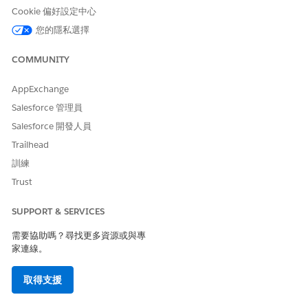
Cookie 偏好設定中心
您的隱私選擇
若要啟用行動首頁作為行動瀏覽的一部分,請參閱
修改行動瀏
備註
覽功能表
。
COMMUNITY
AppExchange
Salesforce 管理員
Salesforce 開發人員
此文章是否解決您的問題？
Trailhead
請讓我們知道，以便我們改進！
訓練
是
否
Trust
SUPPORT & SERVICES
需要協助嗎？尋找更多資源或與專
家連線。
取得支援