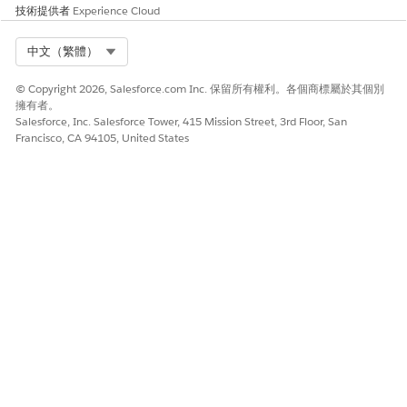
技術提供者
Experience Cloud
Select Org
中文（繁體）
© Copyright 2026, Salesforce.com Inc. 保留所有權利。各個商標屬於其個別
擁有者。
Salesforce, Inc. Salesforce Tower, 415 Mission Street, 3rd Floor, San
Francisco, CA 94105, United States