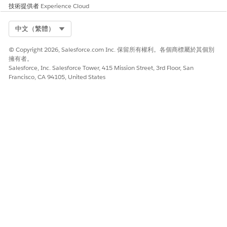
技術提供者
Experience Cloud
Select Org
中文（繁體）
© Copyright 2026, Salesforce.com Inc. 保留所有權利。各個商標屬於其個別
擁有者。
Salesforce, Inc. Salesforce Tower, 415 Mission Street, 3rd Floor, San
Francisco, CA 94105, United States