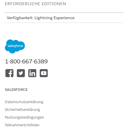
ERFORDERLICHE EDITIONEN
Verfügbarkeit: Lightning Experience
Verfügbarkeit:
Professional
,
Enterprise
und
Unlimited
Edition
Ihre Benutzer können Kontakte, Ereignisse und Aufgaben
in beide Richtungen erstellen und synchronisieren.
Der in Salesforce erstellte Datensatz einer Einzelperson
1-800-667-6389
wird in beide Richtungen mit Outlook synchronisiert.
SALESFORCE
Das Erstellen des Datensatzes einer
HINWEIS
Einzelperson in Outlook wird derzeit nicht unterstützt.
Datenschutzerklärung
Sicherheitserklärung
Im seitlichen Bereich von Salesforce for Outlook können
Nutzungsbedingungen
Ihre Benutzer Einzelpersonen E-Mails, Ereignisse und
Teilnahmerichtlinien