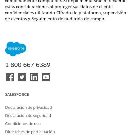
completamente compatible. Si implementa Shield, recuerde
estas consideraciones al proteger sus datos de cliente
confidenciales utilizando Cifrado de plataforma, supervisión
de eventos y Seguimiento de auditoría de campo.
Recomendamos encarecidamente que revise primero la
ayuda en línea de Salesforce para comprender cómo
funcionan las herramientas de seguridad Salesforce Shield.
Utilice esa información junto con estas consideraciones
importantes al implementar la seguridad para Financial
Services Cloud.
1-800-667-6389
Financial Services Cloud no admite Cifrado clásico,
NOTA
SALESFORCE
por ejemplo, para el enmascaramiento de datos en
componentes. Para obtener más información acerca de las
Declaración de privacidad
diferencias entre Classic Encryption y Salesforce Shield,
Declaración de seguridad
consulte
¿Cuál es la diferencia entre Classic Encryption y
Condiciones de uso
Shield Platform Encryption?
Directrices de participación