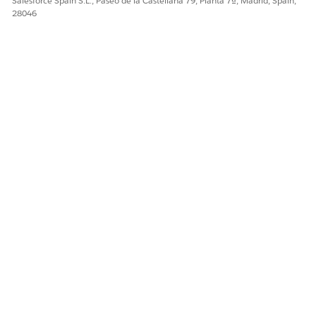
Salesforce Spain S.L., Paseo de la Castellana 79, Planta 7ª, Madrid, Spain,
eventos almacenados en el objeto API EventLogFile.
28046
¿RESOLVIÓ ESTE ARTÍCULO SU PROBLEMA?
¡Háganos saber cómo podemos mejorar!
Sí
No