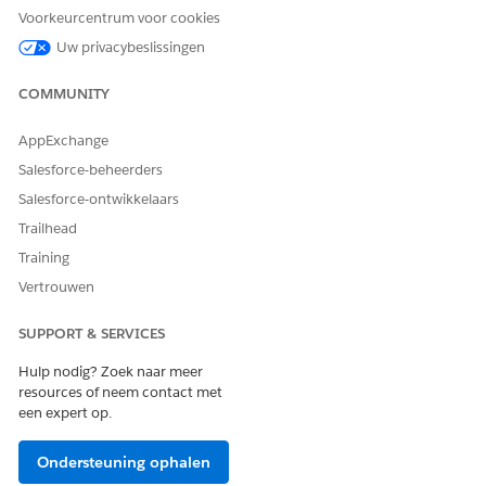
Voorkeurcentrum voor cookies
Uw privacybeslissingen
HEEFT DIT ARTIKEL UW PROBLEEM OPGELOST?
Laat ons weten wat we kunnen doen om te verbeteren!
COMMUNITY
Ja
Nee
AppExchange
Salesforce-beheerders
Salesforce-ontwikkelaars
Trailhead
Training
Vertrouwen
SUPPORT & SERVICES
Hulp nodig? Zoek naar meer
resources of neem contact met
een expert op.
Ondersteuning ophalen