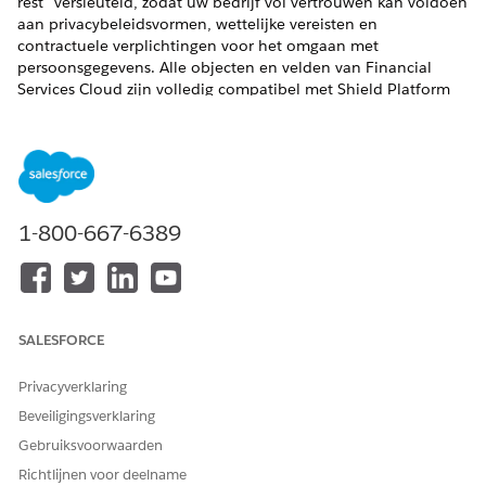
rest" versleuteld, zodat uw bedrijf vol vertrouwen kan voldoen
aan privacybeleidsvormen, wettelijke vereisten en
contractuele verplichtingen voor het omgaan met
persoonsgegevens. Alle objecten en velden van Financial
Services Cloud zijn volledig compatibel met Shield Platform
Encryption, met uitzondering van de beperkingen in
Beschikbaarheid en beperkingen van Financial Services
Cloud.
VEREISTE EDITIONS
1-800-667-6389
Beschikbaar in: Lightning Experience
Beschikbaar in:
Professional
,
Enterprise
en
Unlimited
Edition
SALESFORCE
ZIE OOK:
Privacyverklaring
De beveiliging van uw gegevens versterken met Shield
Platform-encryptie
Beveiligingsverklaring
Beschikbaarheid en beperkingen van Financial Services
Gebruiksvoorwaarden
Cloud
Richtlijnen voor deelname