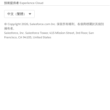
技術提供者
Experience Cloud
Select Org
中文（繁體）
© Copyright 2026, Salesforce.com Inc. 保留所有權利。各個商標屬於其個別
擁有者。
Salesforce, Inc. Salesforce Tower, 415 Mission Street, 3rd Floor, San
Francisco, CA 94105, United States