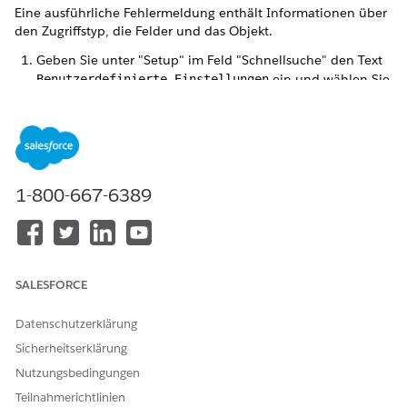
Eine ausführliche Fehlermeldung enthält Informationen über
den Zugriffstyp, die Felder und das Objekt.
Geben Sie unter "Setup" im Feld "Schnellsuche" den Text
ein und wählen Sie
Benutzerdefinierte Einstellungen
dann
Benutzerdefinierte Einstellungen
aus.
Klicken Sie auf
Branchenanwendungskonfiguration
.
Klicken Sie auf
Verwalten
und dann auf
Bearbeiten
.
Wählen Sie
Detaillierte Fehlermeldungen anzeigen
aus.
Speichern Sie Ihre Änderungen.
1-800-667-6389
KONNTEN SIE IHR PROBLEM MITHILFE DIESES ARTIKELS
LÖSEN?
SALESFORCE
Geben Sie uns Feedback, damit wir uns verbessern können.
Datenschutzerklärung
Ja
Nein
Sicherheitserklärung
Nutzungsbedingungen
Teilnahmerichtlinien