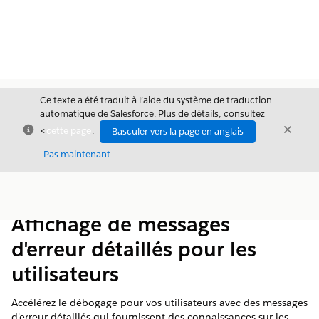
Ce texte a été traduit à l’aide du système de traduction
automatique de Salesforce. Plus de détails, consultez
Fermer
Ferme
<
cette page
.
Basculer vers la page en anglais
Fermer
Pas maintenant
Table des
Afficher la table des matières
matières
Affichage de messages
d'erreur détaillés pour les
utilisateurs
Accélérez le débogage pour vos utilisateurs avec des messages
d'erreur détaillés qui fournissent des connaissances sur les