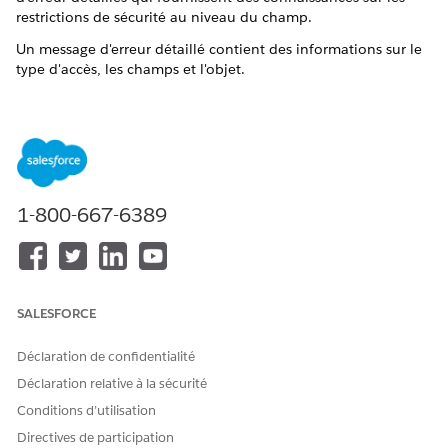
restrictions de sécurité au niveau du champ.
Un message d'erreur détaillé contient des informations sur le
type d'accès, les champs et l'objet.
Dans Configuration, saisissez
Paramètres personnalisés
dans la case Recherche rapide, puis sélectionnez
Paramètres personnalisés
.
Cliquez sur
Industries Application Config
.
Cliquez sur
Gérer
, puis sur
Modifier
.
Sélectionnez
Afficher les messages
d'erreur détaillés.
1-800-667-6389
Enregistrez vos modifications.
CET ARTICLE A-T-IL RÉSOLU VOTRE PROBLÈME ?
SALESFORCE
Dites-nous ce que nous pouvons améliorer !
Déclaration de confidentialité
Oui
Non
Déclaration relative à la sécurité
Conditions d’utilisation
Directives de participation