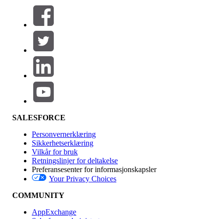
Filtre (0)
VELG FILTRE
Legg til
Produktområde
Funksjonsinnvirkning
SALESFORCE
Personvernerklæring
Sikkerhetserklæring
Vilkår for bruk
Retningslinjer for deltakelse
Preferansesenter for informasjonskapsler
Your Privacy Choices
Utgave
COMMUNITY
AppExchange