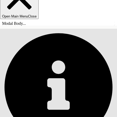
Open Main Menu
Close
Modal Body...
INNHOLD
Søk
Vis innholdsfortegnelse
Innhold