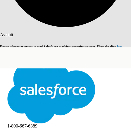
Søk
Avslutt
Denne teksten er oversatt med Salesforce maskinoversettingssystem. Flere detaljer
her
.
Bytt til engelsk
Ikke nå
Avslutt
Avslutt
1-800-667-6389