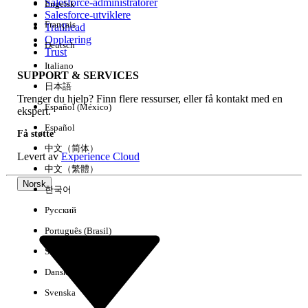
Salesforce-administratorer
Engelsk
Salesforce-utviklere
Français
Trailhead
Erfaring
Opplæring
Deutsch
Trust
Italiano
SUPPORT & SERVICES
日本語
Trenger du hjelp? Finn flere ressurser, eller få kontakt med en
Fjern alle
Utført
Español (México)
ekspert.
Español
Få støtte
中文（简体）
Levert av
Experience Cloud
中文（繁體）
Norsk
한국어
Русский
Português (Brasil)
Suomi
Dansk
Svenska