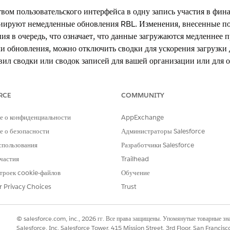
вом пользовательского интерфейса в одну запись участия в фин
циируют немедленные обновления RBL. Изменения, внесенные п
ния в очередь, что означает, что данные загружаются медленнее
ли обновления, можно отключить сводки для ускорения загрузки
ил сводки или сводок записей для вашей организации или для 
RCE
COMMUNITY
пакета Financial Services Cloud.
е о конфиденциальности
AppExchange
 о безопасности
Администраторы Salesforce
xperience
спользования
Разработчики Salesforce
 Edition
,
Enterprise Edition
и
Unlimited Edition
.
частия
Trailhead
троек cookie-файлов
Обучение
r Privacy Choices
Trust
и во время операций удаления финансовых организаций, чтобы обеспечи
х.
© salesforce.com, inc., 2026 гг. Все права защищены. Упомянутые товарные з
в поле «Быстрый поиск» в меню «Настройка» и выберит
ые параметры»
Salesforce, Inc. Salesforce Tower, 415 Mission Street, 3rd Floor, San Francis