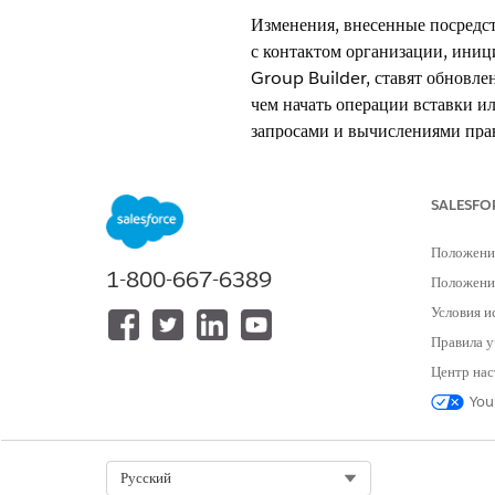
Изменения, внесенные посредст
с контактом организации, ини
Group Builder, ставят обновле
чем начать операции вставки и
запросами и вычислениями прав
пользователя.
ТРЕБУЕМЫЕ ВЕРСИИ
SALESFO
Это функция управляемого 
Положени
1-800-667-6389
Положение
Доступно в версиях: Lightning E
Условия и
Доступно в версиях:
Professional
Правила у
Центр нас
You
Включите сводк
ВАЖНО!
сводок в целевых запися
Select Org
Русский
Введите строку «
Настраиваем