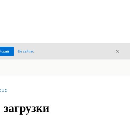
Закры
йский
Не сейчас
Закрыт
LOUD
 загрузки