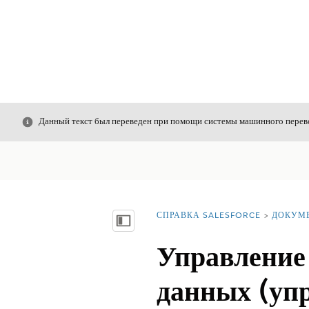
Закрыть
Данный текст был переведен при помощи системы машинного перево
СПРАВКА SALESFORCE
ДОКУМ
Вы находитесь здесь:
Показать содержание
Управление 
данных (уп