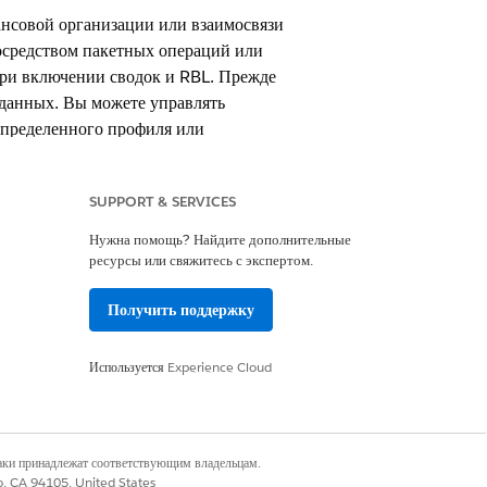
ансовой организации или взаимосвязи
осредством пакетных операций или
 при включении сводок и RBL. Прежде
 данных. Вы можете управлять
определенного профиля или
SUPPORT & SERVICES
Нужна помощь? Найдите дополнительные
ресурсы или свяжитесь с экспертом.
Получить поддержку
Используется
Experience Cloud
ть корректный расчет и обновление
наки принадлежат соответствующим владельцам.
е пункт «
Настраиваемые параметры
».
co, CA 94105, United States