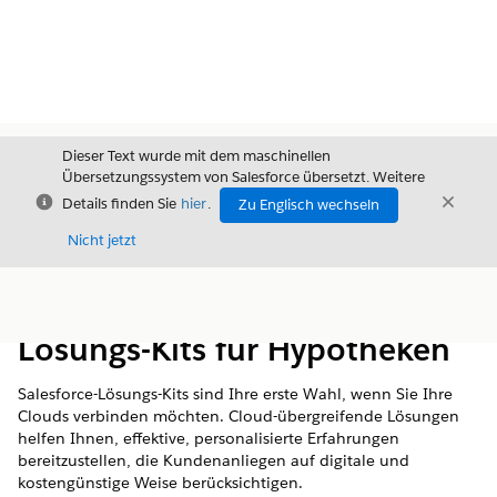
Dieser Text wurde mit dem maschinellen
Übersetzungssystem von Salesforce übersetzt. Weitere
Schließen
Schli
Details finden Sie
hier
.
Zu Englisch wechseln
Schließ
Nicht jetzt
Inhalt
Inhalt anzeigen
Lösungs-Kits für Hypotheken
Salesforce-Lösungs-Kits sind Ihre erste Wahl, wenn Sie Ihre
Clouds verbinden möchten. Cloud-übergreifende Lösungen
helfen Ihnen, effektive, personalisierte Erfahrungen
bereitzustellen, die Kundenanliegen auf digitale und
kostengünstige Weise berücksichtigen.