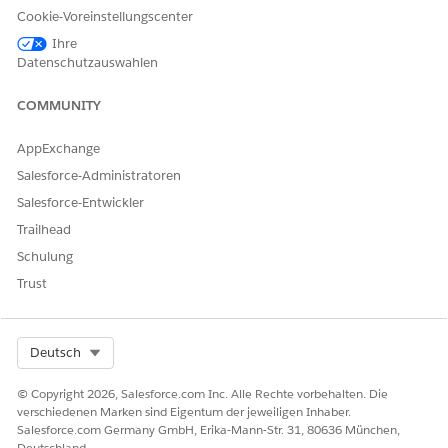
Cookie-Voreinstellungscenter
Ihre
Datenschutzauswahlen
KONNTEN SIE IHR PROBLEM MITHILFE DIESES ARTIKELS
LÖSEN?
COMMUNITY
Geben Sie uns Feedback, damit wir uns verbessern können.
AppExchange
Ja
Nein
Salesforce-Administratoren
Salesforce-Entwickler
Trailhead
Schulung
Trust
Select Org
Deutsch
© Copyright 2026, Salesforce.com Inc. Alle Rechte vorbehalten. Die
verschiedenen Marken sind Eigentum der jeweiligen Inhaber.
Salesforce.com Germany GmbH, Erika-Mann-Str. 31, 80636 München,
Deutschland