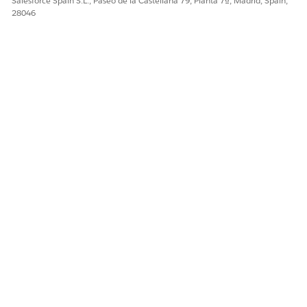
Salesforce Spain S.L., Paseo de la Castellana 79, Planta 7ª, Madrid, Spain,
28046