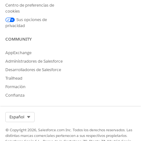
Centro de preferencias de
Ayuda de Salesforce: Kit de soluciones de tolerancia de
cookies
préstamos
Sus opciones de
privacidad
COMMUNITY
¿RESOLVIÓ ESTE ARTÍCULO SU PROBLEMA?
¡Háganos saber cómo podemos mejorar!
AppExchange
Sí
No
Administradores de Salesforce
Desarrolladores de Salesforce
Trailhead
Formación
Confianza
Select Org
Español
© Copyright 2026, Salesforce.com Inc. Todos los derechos reservados. Las
distintas marcas comerciales pertenecen a sus respectivos propietarios.