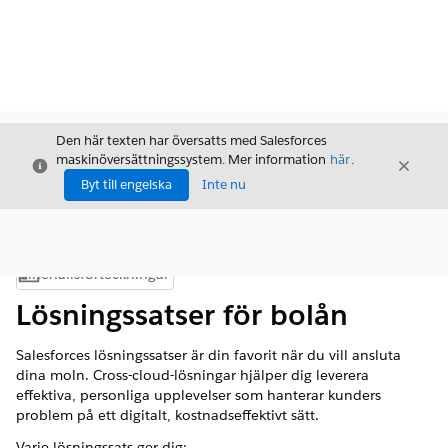
Den här texten har översatts med Salesforces
maskinöversättningssystem. Mer information
här
.
Stäng
Stäng
Stäng
Byt till engelska
Inte nu
Innehållsförteckningar
Visa innehållsförteckning
Lösningssatser för bolån
Salesforces lösningssatser är din favorit när du vill ansluta
dina moln. Cross-cloud-lösningar hjälper dig leverera
effektiva, personliga upplevelser som hanterar kunders
problem på ett digitalt, kostnadseffektivt sätt.
Varje lösningssats ger dig: