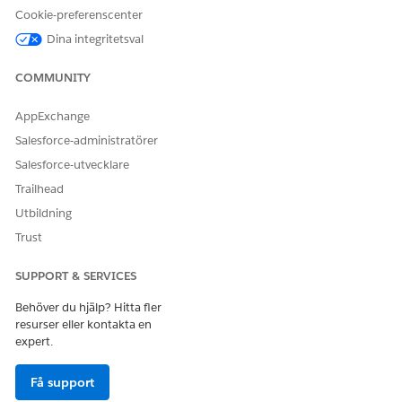
Cookie-preferenscenter
LÖSTE DENNA ARTIKEL DITT PROBLEM?
Dina integritetsval
Berätta för oss vad vi kan förbättra!
COMMUNITY
Ja
Nej
AppExchange
Salesforce-administratörer
Salesforce-utvecklare
Trailhead
Utbildning
Trust
SUPPORT & SERVICES
Behöver du hjälp? Hitta fler
resurser eller kontakta en
expert.
Få support