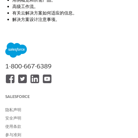
用例概览和所需产品。
高级工作流。
有关云解决方案如何适应的信息。
解决方案设计注意事项。
该工具包包括一个独特的用例，用于解决常见的客户体验难题。用
例概览为您提供了每个工具包解决的问题的真实示例。
对于管理员，我们会提供信息来帮助部署功能，以便您可以提供体
验，减轻不堪重负的员工的负担。与遇到跨云困境的任何人共享这
些工具包。
1-800-667-6389
另请参阅：
Salesforce 帮助：贷款偿付解决方案套件
SALESFORCE
本文章是否解决您的问题？
隐私声明
请与我们共享您的想法，以便我们进行改进！
安全声明
是
否
使用条款
参与准则