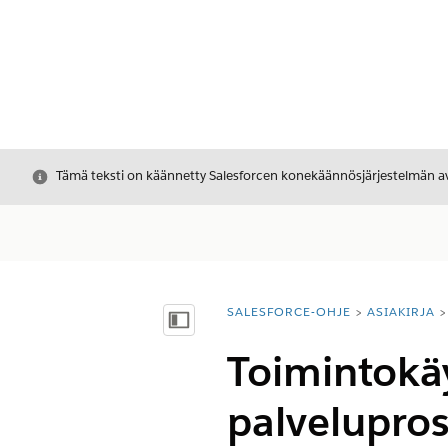
Sulje
Tämä teksti on käännetty Salesforcen konekäännösjärjestelmän avu
SALESFORCE-OHJE
ASIAKIRJA
Olet tässä:
Näytä sisällysluettelo
Toimintokä
palvelupros