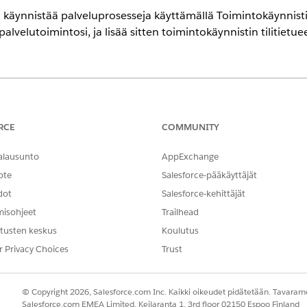
 ja käynnistää palveluprosesseja käyttämällä Toimintokäynni
lvelutoimintosi, ja lisää sitten toimintokäynnistin tilitietuee
encessa
-,
Unlimited
Edition- ja
Developer
Edition -versioissa Financial Servi
RCE
COMMUNITY
alausunto
AppExchange
TARVITTAVAT KÄYTTÖOIKEUDET
ote
Salesforce-pääkäyttäjät
bjektien liittäminen toimintojen
Sovelluksen mukautusoikeus
dot
Salesforce-kehittäjät
misohjeet
Trailhead
yttöönotto.
tusten keskus
Koulutus
kon Pikahaku-kenttään
ja valitse sitten
Toi
Toimintojen käynnistin
r Privacy Choices
Trust
ai napsauta
Uusi käyttöönotto
.
ko ja API-nimi.
© Copyright 2026, Salesforce.com Inc. Kaikki oikeudet pidätetään. Tavarame
 -osiosta
Omniscriptit
.
Salesforce.com EMEA Limited, Keilaranta 1, 3rd floor 02150 Espoo Finland