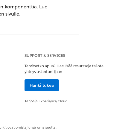
stin-komponenttia. Luo
n sivulle.
ces Cloudilla ja yhtenäistetyllä
SUPPORT & SERVICES
Tarvitsetko apua? Hae lisää resursseja tai ota
yhteys asiantuntijaan.
Hanki tukea
Tarjoaja
Experience Cloud
mintojen käynnistin
.
rkit ovat omistajiensa omaisuutta.