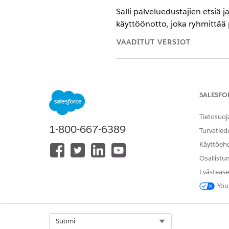
Salli palveluedustajien etsiä
käyttöönotto, joka ryhmittää pa
VAADITUT VERSIOT
Käytettävissä: Lightning Experi
Käytettävissä:
Enterprise
Edition
katalogilla.
SALESFO
Tietosuoj
1-800-667-6389
Turvatied
Palveluprosessien Omniscripts-o
Käyttöeh
käynnistimen käyttöönottoon:
Osallistu
Luo toimintokäynnistimen kä
Evästease
Kirjoita Määritykset-vali
You
Muokkaa käyttöönottoa t
Napsauta
Seuraava
.
Syötä käyttöönotolle otsik
Valitse Näytettävät ohjeet
Select Org
Suomi