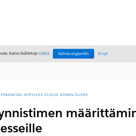
lla. Katso lisätietoja
täältä
.
Vaihda englantiin
Ei nyt
FINANCIAL SERVICES CLOUD ADMIN GUIDE
ynnistimen määrittämi
esseille