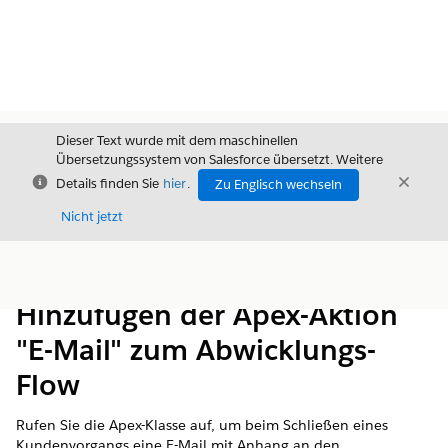
Dieser Text wurde mit dem maschinellen
Übersetzungssystem von Salesforce übersetzt. Weitere
Schließen
Schli
Details finden Sie
hier
.
Zu Englisch wechseln
Schließ
Nicht jetzt
Inhalt
Inhalt anzeigen
Hinzufügen der Apex-Aktion
"E-Mail" zum Abwicklungs-
Flow
Rufen Sie die Apex-Klasse auf, um beim Schließen eines
Kundenvorgangs eine E-Mail mit Anhang an den