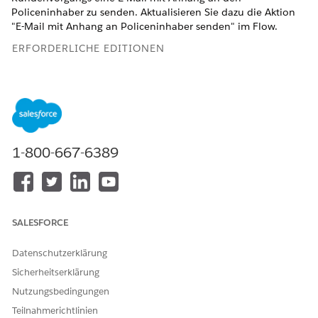
Policeninhaber zu senden. Aktualisieren Sie dazu die Aktion
"E-Mail mit Anhang an Policeninhaber senden" im Flow.
ERFORDERLICHE EDITIONEN
Verfügbarkeit: Lightning Experience
Verfügbarkeit:
Enterprise
,
Unlimited
und
Developer
Edition
mit Financial Services Cloud und dem einheitlichen
Katalog.
1-800-667-6389
ERFORDERLICHE BENUTZERBERECHTIGUNGEN
Öffnen, Bearbeiten oder
Flow verwalten
Erstellen von Flows in Flow
Builder:
SALESFORCE
Ausführen eines Flows:
Flows ausführen
Datenschutzerklärung
Öffnen Sie die Orchestrierung, die Sie erstellt haben,
Sicherheitserklärung
indem Sie die Orchestrierung
Nutzungsbedingungen
"Prozessversicherungsnachweisanforderung" duplizieren.
Teilnahmerichtlinien
Wählen Sie
Account benachrichtigen und Kundenvorgang