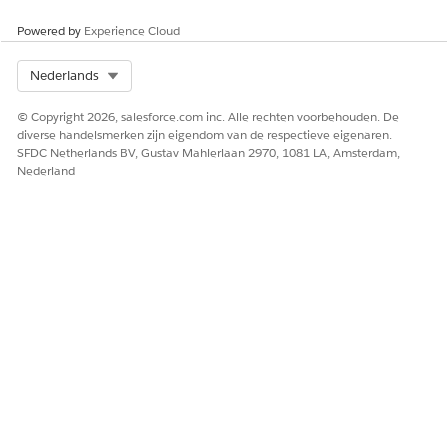
een case wordt gesloten.
Powered by
Experience Cloud
Select Org
Nederlands
Uitvoerwaarden opslaan (geavanceerde opties
weergeven)
© Copyright 2026, salesforce.com inc. Alle rechten voorbehouden. De
diverse handelsmerken zijn eigendom van de respectieve eigenaren.
uitvoer
emailAttachmentStatus
SFDC Netherlands BV, Gustav Mahlerlaan 2970, 1081 LA, Amsterdam,
Nederland
Invoerwaarden instellen voor de geselecteerde actie
CaseId
caseId
Hoofdtekst e-mail
ClosureEmailBodyTextTem
plate
E-mailonderwerp
ClosureEmailSubjectTextTe
mplate
ID verzenden naar e-mail
accountEmail