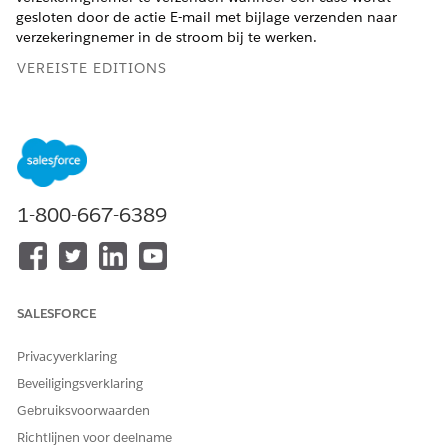
gesloten door de actie E-mail met bijlage verzenden naar
verzekeringnemer in de stroom bij te werken.
VEREISTE EDITIONS
Beschikbaar in: Lightning Experience
Beschikbaar in:
Enterprise
,
Unlimited
en
Developer
Edition
met Financial Services Cloud en Gecombineerde catalogus.
1-800-667-6389
BENODIGDE GEBRUIKERSMACHTIGINGEN
Als u een stroom wilt
Stroom beheren
openen, bewerken of maken
in Flow Builder:
SALESFORCE
Als u een stroom wilt
Stromen uitvoeren
uitvoeren:
Privacyverklaring
Open de doeltreffende combinatie die u hebt gemaakt
Beveiligingsverklaring
door de doeltreffende combinatie van
Gebruiksvoorwaarden
Procesverzekeringsbewijsaanvraag te klonen.
Richtlijnen voor deelname
Selecteer
Account informeren en Case sluiten
.