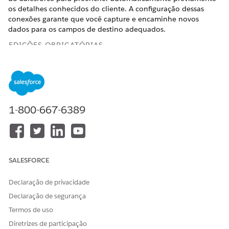
os detalhes conhecidos do cliente. A configuração dessas
conexões garante que você capture e encaminhe novos
dados para os campos de destino adequados.
EDIÇÕES OBRIGATÓRIAS
Disponível em: Lightning Experience
Disponível em: Edições
Enterprise
,
Unlimited
e
Developer
com o Financial Services Cloud e o Catálogo unificado.
1-800-667-6389
PERMISSÕES DE USUÁRIO NECESSÁRIAS
Para criar e ativar uma
Designer de gerenciamento
definição de contexto:
de catálogo de produtos OU
Extensão do Financial
SALESFORCE
Services Cloud OU Serviço
do FSC
Declaração de privacidade
Determinados processos de serviço usam um modelo de
Declaração de segurança
dados predefinido para armazenar informações complexas.
Termos de uso
Para usar o modelo de dados predefinido, configure as
Diretrizes de participação
definições de contexto. As definições de contexto conectam