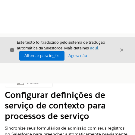
Este texto foi traduzido pelo sistema de tradução
automática da Salesforce. Mais detalhes
aqui
.
Fechar
Fecha
Fechar
Alternar para inglês
Agora não
Índice
Mostrar índice
Configurar definições de
serviço de contexto para
processos de serviço
Sincronize seus formulários de admissão com seus registros
do Salesforce para preencher automaticamente previamente