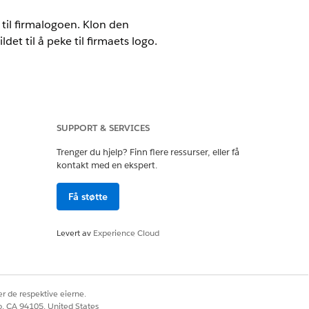
 til firmalogoen. Klon den
et til å peke til firmaets logo.
atalog.
SUPPORT & SERVICES
Trenger du hjelp? Finn flere ressurser, eller få
kontakt med en ekspert.
Få støtte
 med automatisk bekreftelse til
som standard et generisk hode. Klon
Levert av
Experience Cloud
til å vise firmaets logo.
esteprosessene Adresseoppdatering og
r de respektive eierne.
co, CA 94105, United States