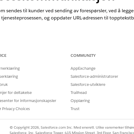
m sendes til kunder ved sending av forespørsler, ved å legge
 tjenesteprosessen, og oppdater URL-adressen til topptekstbild
nce
ted
og
Developer
Edition med Financial Services Cloud og Unified C
RCE
COMMUNITY
NØDVENDIG BRUKERTILLATELSE
rnerklæring
AppExchange
serklæring
Salesforce-administratorer
r:
Behandle flyt
 bruk
Salesforce-utviklere
dard automatisk startede flyter til å sende en e-postmelding
njer for deltakelse
Trailhead
de har sendt en forespørsel. Disse e-postmeldingene bruker 
esenter for informasjonskapsler
Opplæring
or tjenesteprosessen, og oppdater HeaderImageURL-konstanten 
r Privacy Choices
Trust
 firmalogoen i tjenesteprosesskommunikasjon gjelder ikke for tjen
© Copyright 2026, Salesforce.com Inc. Med enerett. Ulike varemerker tilhøre
Salesforce, Inc. Salesforce Tower, 415 Mission Street, 3rd Floor, San Francis