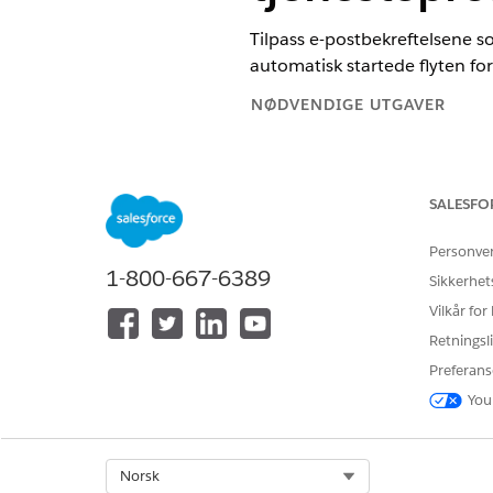
Tilpass e-postbekreftelsene so
automatisk startede flyten for
NØDVENDIGE UTGAVER
Tilgjengelig i Lightning Experie
Tilgjengelig i
Enterprise
,
Unlimi
SALESFO
Personve
1-800-667-6389
Sikkerhet
For å aktivere og deaktivere flyte
Vilkår for
Tjenesteprosesser bruker stan
Retningsli
kunder umiddelbart etter at 
Preferans
den spesifikke e-postflyten f
You
Konfigurering av
MERK
Fee Reversal.
Select Org
Norsk