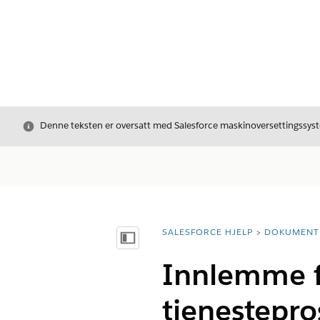
Avslutt
Denne teksten er oversatt med Salesforce maskinoversettingssyste
SALESFORCE HJELP
DOKUMENT
Du er her:
Vis innholdsfortegnelse
Innlemme f
tjenestepr