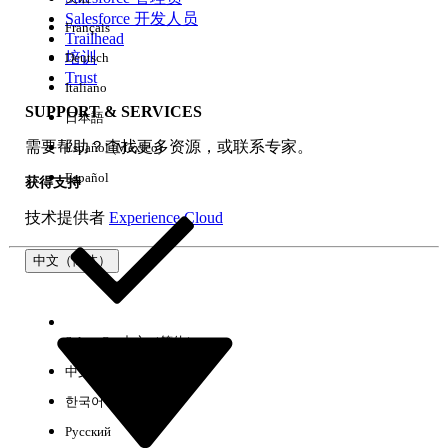
Salesforce 开发人员
Français
体验
Trailhead
培训
Deutsch
Trust
Italiano
SUPPORT & SERVICES
日本語
全部清除
完成
需要帮助？查找更多资源，或联系专家。
Español (México)
Español
获得支持
技术提供者
Experience Cloud
中文（简体）
Select Org
中文（简体）
中文（繁体）
한국어
Русский
没有结果