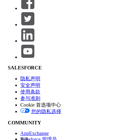
筛选器 (0)
选择筛选器
添加
产品区域
SALESFORCE
功能影响
隐私声明
安全声明
使用条款
参与准则
Cookie 首选项中心
版本
您的隐私选择
COMMUNITY
AppExchange
Salesforce 管理员
英语