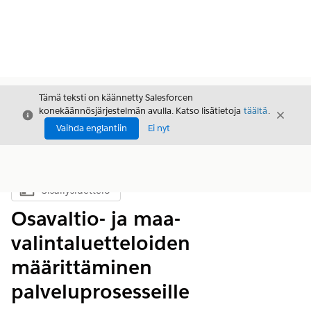
Tämä teksti on käännetty Salesforcen
konekäännösjärjestelmän avulla. Katso lisätietoja
täältä
.
Sulje
Sulje
Sulje
Vaihda englantiin
Ei nyt
Sisällysluettelo
Näytä sisällysluettelo
Osavaltio- ja maa-
valintaluetteloiden
määrittäminen
palveluprosesseille