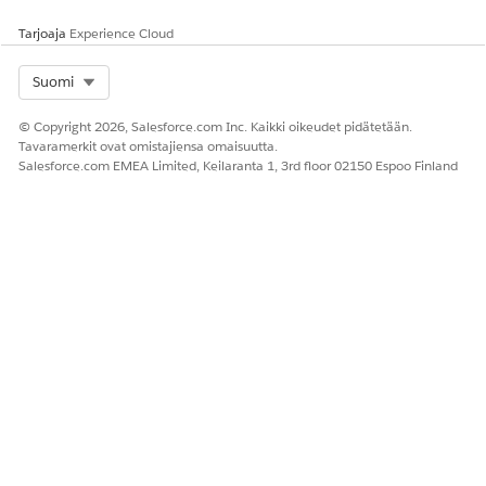
Tarjoaja
Experience Cloud
RATKAISIKO TÄMÄ ARTIKKELI ONGELMASI?
Anna palautetta, jotta voimme kehittyä!
Select Org
Suomi
Kyllä
Ei
© Copyright 2026, Salesforce.com Inc. Kaikki oikeudet pidätetään.
Tavaramerkit ovat omistajiensa omaisuutta.
Salesforce.com EMEA Limited, Keilaranta 1, 3rd floor 02150 Espoo Finland