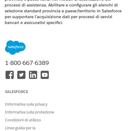
processi di assistenza. Abilitare e configurare gli elenchi di
selezione standard provincia e paese/territorio in Salesforce
per supportare l'acquisizione dati per processi di servizi
bancari e assicurativi specifici.
VERSIONI (EDITION) RICHIESTE
Disponibile nelle versioni: Lightning Experience
Disponibile in:
Enterprise
Edition,
Unlimited
Edition e
Developer
Edition con Financial Services Cloud e Catalogo
1-800-667-6389
unificato.
Diversi processi di servizi finanziari richiedono agli utenti di
immettere informazioni sull'indirizzo, ad esempio le
destinazioni di spedizione per i libretti di assegni o gli indirizzi
SALESFORCE
di fatturazione per le polizze assicurative. Questi moduli
OmniScript si basano sugli elenchi di selezione standard
Informativa sulla privacy
provincia e paese di Salesforce.
Informativa sulla protezione
Eseguire questa operazione solo se si stanno impostando
Condizioni di utilizzo
questi processi di assistenza.
Linee guida per la