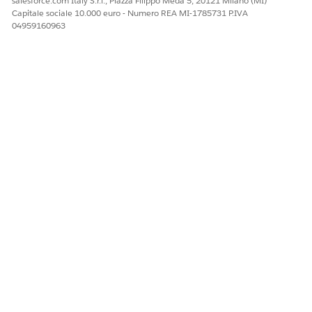
salesforce.com Italy S.r.l., Piazza Filippo Meda 5, 20121 Milano (MI)
Capitale sociale 10.000 euro - Numero REA MI-1785731 P.IVA
04959160963
QUESTO ARTICOLO HA RISOLTO IL PROBLEMA?
Facci sapere, così possiamo migliorare!
Sì
No