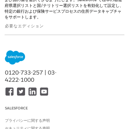
府県選択リストと国/テリトリー選択リストを有効化して設定し、
特定の銀行および保険サービスプロセスの住所データキャプチャ
をサポートします。
必要なエディション
使用可能なインターフェース: Lightning Experience
使用可能なエディション: Financial Services Cloud と統合カタ
ログが付属する
Enterprise
Edition、
Unlimited
Edition、およ
び
Developer
Edition。
0120-733-257 | 03-
いくつかの金融サービスプロセスでは、小切手帳の納入先住所や
4222-1000
保険契約の請求先住所などの住所情報を入力する必要がありま
す。これらの OmniScript フォームは、Salesforce の標準の都道
府県選択リストと国選択リストに依存します。
このタスクは、次のサービスプロセスを設定する場合にのみ実行
します。
SALESFORCE
住所の更新
プライバシーに関する声明
Change Billing Cycle (請求サイクルの変更)
カードをロックまたはロック解除
セキュリティに関する声明