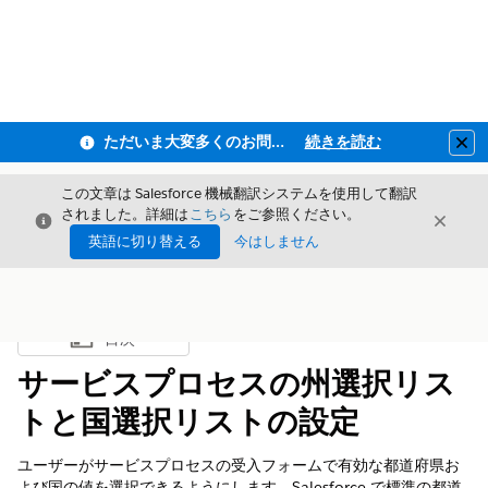
ただいま大変多くのお問い合わせをいただいており、ご連絡までにお時間を頂戴しております
続きを読む
Clo
この文章は Salesforce 機械翻訳システムを使用して翻訳
されました。詳細は
こちら
をご参照ください。
閉じる
閉じ
閉じる
英語に切り替える
今はしません
目次
目次を表示
サービスプロセスの州選択リス
トと国選択リストの設定
ユーザーがサービスプロセスの受入フォームで有効な都道府県お
よび国の値を選択できるようにします。Salesforce で標準の都道