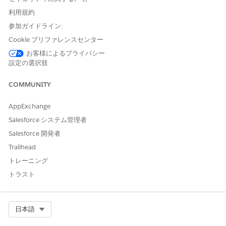
受取人の管理
利用規約
カード使用量の管理
参加ガイドライン:
クレジット限度サービスを管理
注文小切手帳
Cookie プリファレンスセンター
移動計画の通知
お客様によるプライバシー
Request Loan Payoff Statement (ローン支払明細書の要求)
設定の選択肢
Initiate Vehicle First Notice of Loss (車両損失の最初の通知
の開始)
COMMUNITY
住宅所有者の損失に関する最初の通知の報告
エステートプランニング
AppExchange
自動カスタマー取引先振替の開始
Salesforce システム管理者
ウェルスバンキングの受取人の管理
Salesforce 開発者
ウェルスバンキングのスタンディングインストラクションの管
理
Trailhead
必要な最小配信の設定
トレーニング
プロファイルの更新
トラスト
「州選択リストと国/テリトリー選択リストの設定」
を参照してく
ださい。
Select Org
日本語