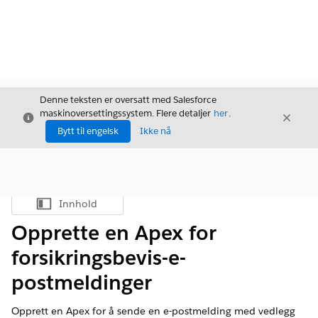
Denne teksten er oversatt med Salesforce
maskinoversettingssystem. Flere detaljer
her
.
Avslutt
Avslut
Avslutt
Bytt til engelsk
Ikke nå
Innhold
Vis innholdsfortegnelse
Opprette en Apex for
forsikringsbevis-e-
postmeldinger
Opprett en Apex for å sende en e-postmelding med vedlegg