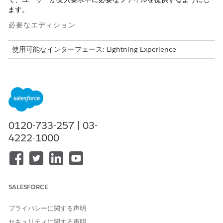
ます。
必要なエディション
使用可能なインターフェース: Lightning Experience
使用可能なエディション: Financial Services Cloud と統合カタ
ログが付属する
Enterprise
Edition、
Unlimited
Edition、およ
び
Developer
Edition。
必要なユーザー権限
0120-733-257 | 03-
ドキュメント種別を作成する
「アプリケーションのカスタ
4222-1000
マイズ」
多くの場合、受入フォームでは、住所の証明や税金ドキュメント
などのサポートドキュメントをアップロードする必要がありま
す。ファイルアップロードコンポーネントでこれらのファイルを
SALESFORCE
受け入れるには、Salesforce 設定で有効なドキュメント種別を定
義します。
プライバシーに関する声明
このタスクは、次のサービスプロセスを設定する場合にのみ実行
セキュリティに関する声明