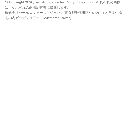
© Copyright 2026, Salesforce.com Inc. All rights reserved. それぞれの商標
対象サービスプロセスで必要なドキュメント種別ごとに上
は、それぞれの商標所有者に帰属します。
記の手順を繰り返します。
株式会社セールスフォース・ジャパン 東京都千代田区丸の内1-1-3 日本生命
丸の内ガーデンタワー（Salesforce Tower）
この記事で問題は解決されましたか?
ご意見をお待ちしております。
はい
いいえ