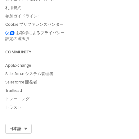
します。
利用規約
住所の更新
参加ガイドライン:
クレジット限度の管理
必要な最小配信の設定
Cookie プリファレンスセンター
プロファイルの更新
お客様によるプライバシー
設定の選択肢
[ドキュメントチェックリスト] を有効にします。
[設定] の [クイック検索] ボックスに「
ドキュメントチェッ
COMMUNITY
クリスト
」と入力し、[
ドキュメントチェックリスト
] をク
リックします。
AppExchange
[添付ファイルを含むチェックリスト項目]
を有効にしま
す。
Salesforce システム管理者
Salesforce 開発者
ドキュメント種別を作成します。
[設定] の [クイック検索] ボックスに「
ドキュメント種別」
Trailhead
と入力し、[
ドキュメント種別]
をクリックします。
トレーニング
[新規ドキュメント種別]
をクリックします。
トラスト
ドキュメント種別の表示ラベルと名前を入力します。特定
のサービスプロセスの正確な名前と表示ラベルについて
は、「
サービスプロセスドキュメントタイプ
」を参照して
ください。
Select Org
日本語
変更内容を保存します。