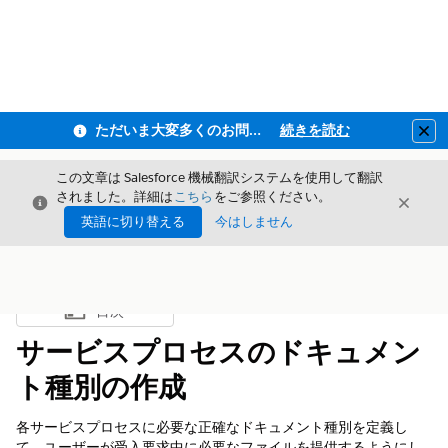
ただいま大変多くのお問い合わせをいただいており、ご連絡までにお時間を頂戴しております
続きを読む
Clo
この文章は Salesforce 機械翻訳システムを使用して翻訳
されました。詳細は
こちら
をご参照ください。
閉じる
閉じ
閉じる
英語に切り替える
今はしません
目次
目次を表示
サービスプロセスのドキュメン
ト種別の作成
各サービスプロセスに必要な正確なドキュメント種別を定義し
て、ユーザーが受入要求中に必要なファイルを提供するようにし