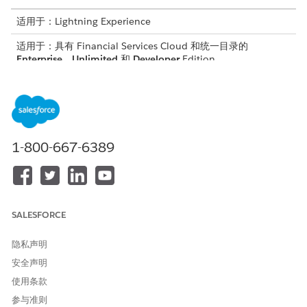
适用于：Lightning Experience
适用于：具有 Financial Services Cloud 和统一目录的
Enterprise
、
Unlimited
和
Developer
Edition。
所需用户权限
创建表达式集：
自定义应用程序
表达式集将服务流程接收表单与决策矩阵连接起来。当用户运行服
1-800-667-6389
务进程时，进程会调用此表达式集。然后，表达式集查询
GetAllRequiredDocumentTypes 矩阵，以查找该服务所需的特定
文档。在执行此任务之前，创建并激活决策矩阵。
仅在设置需要文档验证的这些服务流程时执行此任务：
SALESFORCE
更新简档
隐私声明
管理信用额度
安全声明
设置所需的最小分发
使用条款
地址更新
参与准则