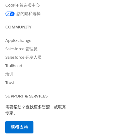
从应用程序启动程序中，查找并选择
业务规则引擎
。
Cookie 首选项中心
单击应用程序导航菜单，然后选择
表达式集
。
您的隐私选择
单击
新建
。
输入 GetAllDocumentTypes 作为名称，并选择
默认
作为使用
COMMUNITY
类型。
保存更改。
AppExchange
在表达式集版本中，单击版本名称。
Salesforce 管理员
在表达式集生成器中打开表达式集。
单击
元素
图标。
Salesforce 开发人员
将查找表元素拖到表达式集画布。
Trailhead
在搜索查找表框中，选择
培训
GetAllRequiredDocumentType
。
Trust
设置表达式集的属性。
单击设置图标。
SUPPORT & SERVICES
输入表达式集的开始日期时间和结束日期时间。
输入排名编号。
需要帮助？查找更多资源，或联系
专家。
设置表达式集的元素详细信息。
单击元素详细信息图标。
获得支持
选择
包括在输出
中。