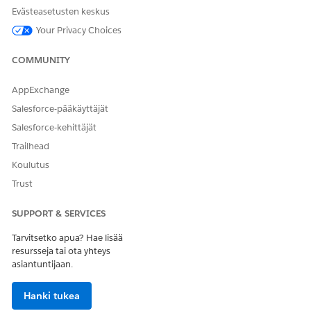
Evästeasetusten keskus
Your Privacy Choices
COMMUNITY
AppExchange
Salesforce-pääkäyttäjät
Salesforce-kehittäjät
Trailhead
Koulutus
Trust
SUPPORT & SERVICES
Tarvitsetko apua? Hae lisää
resursseja tai ota yhteys
asiantuntijaan.
Hanki tukea