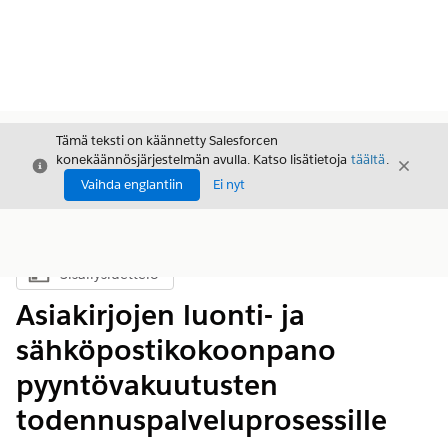
Tämä teksti on käännetty Salesforcen
konekäännösjärjestelmän avulla. Katso lisätietoja
täältä
.
Sulje
Sulje
Sulje
Vaihda englantiin
Ei nyt
Sisällysluettelo
Näytä sisällysluettelo
Asiakirjojen luonti- ja
sähköpostikokoonpano
pyyntövakuutusten
todennuspalveluprosessille