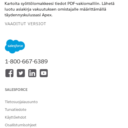
Kartoita syöttölomakkeesi tiedot PDF-vakiomalliin. Lähetä
luotu asiakirja vakuutuksen omistajalle määrittämällä
täydennyskulussasi Apex.
VAADITUT VERSIOT
Käytettävissä: Lightning Experiencessa
Käytettävissä:
Enterprise
Edition-,
Unlimited
Edition- ja
Developer
Edition -versioissa Financial Services Cloudilla ja
yhtenäistetyllä katalogilla.
1-800-667-6389
RATKAISIKO TÄMÄ ARTIKKELI ONGELMASI?
SALESFORCE
Anna palautetta, jotta voimme kehittyä!
Kyllä
Ei
Tietosuojalausunto
Turvatiedote
Käyttöehdot
Osallistumisohjeet