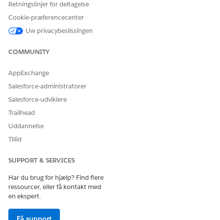
Retningslinjer for deltagelse
Administrer kreditgrænse
Cookie-præferencecenter
Brug disse værdier til at konfigurere dokumenttyper for
Uw privacybeslissingen
serviceprocessen Administrer kreditgrænse.
COMMUNITY
BETEGNELSE
NAVN
AppExchange
Sidste 3 måneders
Last_3_Months_Pay_Slips
betalingsudsnit
Salesforce-administratorer
Salesforce-udviklere
Bankopgørelser for de
Last_3_Months_Bank_Statements
sidste 3 måneder
Trailhead
Uddannelse
Seneste
Latest_Tax_Document
momsdokument
Tillid
SUPPORT & SERVICES
Opsæt krævet mindste fordeling
Har du brug for hjælp? Find flere
Brug disse værdier til at konfigurere dokumenttyper for
ressourcer, eller få kontakt med
Serviceprocessen Opsæt krævet mindste fordeling.
en ekspert.
BETEGNELSE
NAVN
Få support