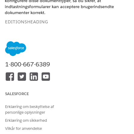
konfigurere disse dokumenttyper, så du sikrer, at
indtastningsformularer kan acceptere brugerindsendte
dokumenter korrekt.
EDITIONSHEADING
Tilgængelig i: Lightning Experience
Tilgængelig i:
Enterprise
,
Unlimited
og
Developer
Edition
med Financial Services Cloud og Unified Catalog.
1-800-667-6389
Adresseopdatering
Brug disse værdier til at konfigurere dokumenttyper for
serviceprocessen Adresseopdater.
SALESFORCE
BETEGNELSE
NAVN
Aadhaar Card
Aadhaar_Card
Erklæring om beskyttelse af
personlige oplysninger
Kørekort
Kørekort_licens
Erklæring om sikkerhed
Pas
Pas
Vilkår for anvendelse