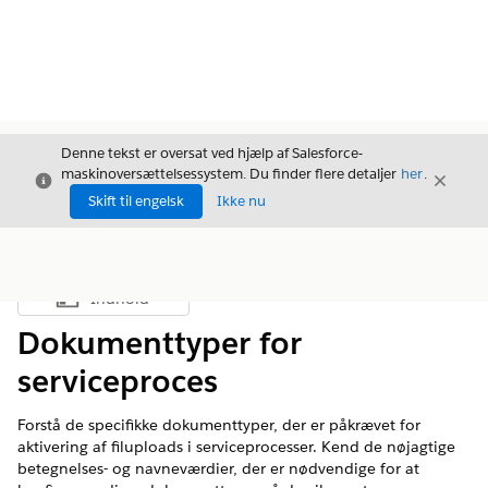
Denne tekst er oversat ved hjælp af Salesforce-
maskinoversættelsessystem. Du finder flere detaljer
her
.
Luk
Luk
Luk
Skift til engelsk
Ikke nu
Indhold
Vis indholdsfortegnelse
Dokumenttyper for
serviceproces
Forstå de specifikke dokumenttyper, der er påkrævet for
aktivering af filuploads i serviceprocesser. Kend de nøjagtige
betegnelses- og navneværdier, der er nødvendige for at