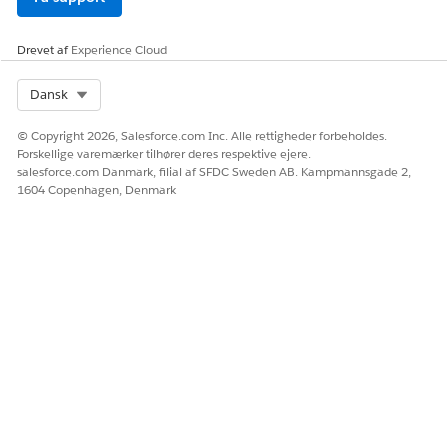
Void-kontrol
Void_Check
Depositslip
Deposit_Slip
Drevet af
Experience Cloud
Bankopgørelse
Bank_Statement
Select Org
Dansk
Opdater profil
© Copyright 2026, Salesforce.com Inc. Alle rettigheder forbeholdes.
Forskellige varemærker tilhører deres respektive ejere.
Brug disse værdier til at konfigurere dokumenttyper for
salesforce.com Danmark, filial af SFDC Sweden AB. Kampmannsgade 2,
Serviceprocessen Opdater profil.
1604 Copenhagen, Denmark
BETEGNELSE
NAVN
Kørekort
Kørekort_licens
Ægteskabscertifikat
Marriage_Certificate
Socialt sikringskort
Social_Security_Card
Pas
Pas
Regering udstedt id
Government_Issued_ID