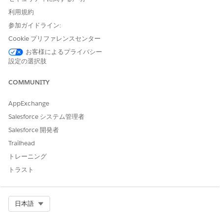
パスポート
パスポート
利用規約
参加ガイドライン:
クレジット限度の管理
Cookie プリファレンスセンター
これらの値を使用して、[クレジット限度を管理] サービスプロセ
お客様によるプライバシー
スのドキュメント種別を設定します。
設定の選択肢
表示ラベル
名前
COMMUNITY
過去 3 か月の給与明細
Last_3_Months_Pay_Slips
AppExchange
過去 3 か月間の銀行取
Last_3_Months_Bank_Statements
Salesforce システム管理者
引明細書
Salesforce 開発者
最新の税金ドキュメン
Latest_Tax_Document
Trailhead
ト
トレーニング
トラスト
必要な最小配信の設定
これらの値を使用して、[Set Up 必要最小限の配布を設定] サービ
スプロセスのドキュメント種別を設定します。
Select Org
日本語