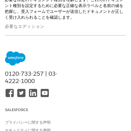
ント種別を設定するために必要な正確な表示ラベルと名前の値を
把握し、受入フォームでユーザーが送信したドキュメントが正し
く受け入れられることを確認します。
必要なエディション
使用可能なインターフェース: Lightning Experience
使用可能なエディション: Financial Services Cloud と統合カタ
ログが付属する
Enterprise
Edition、
Unlimited
Edition、およ
び
Developer
Edition。
0120-733-257 | 03-
住所の更新
4222-1000
次の値を使用して、住所更新サービスプロセスのドキュメント種
別を設定します。
表示ラベル
名前
SALESFORCE
Aadhaar カード
Aadhaar_Card
プライバシーに関する声明
運転免許証
Driving_License
セキュリティに関する声明