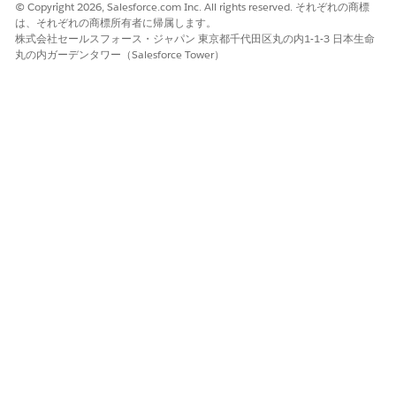
表示ラベル
名前
© Copyright 2026, Salesforce.com Inc. All rights reserved. それぞれの商標
は、それぞれの商標所有者に帰属します。
取り消しチェック
Void_Check
株式会社セールスフォース・ジャパン 東京都千代田区丸の内1-1-3 日本生命
丸の内ガーデンタワー（Salesforce Tower）
入金明細
Deposit_Slip
銀行ステートメント
Bank_Statement
プロファイルの更新
これらの値を使用して、[プロファイルを更新] サービスプロセス
のドキュメント種別を設定します。
表示ラベル
名前
運転免許証
Drivers_License
結婚証明書
Marriage_Certificate
社会保障カード
Social_Security_Card
パスポート
パスポート
政府発行 ID
Government_Issued_ID