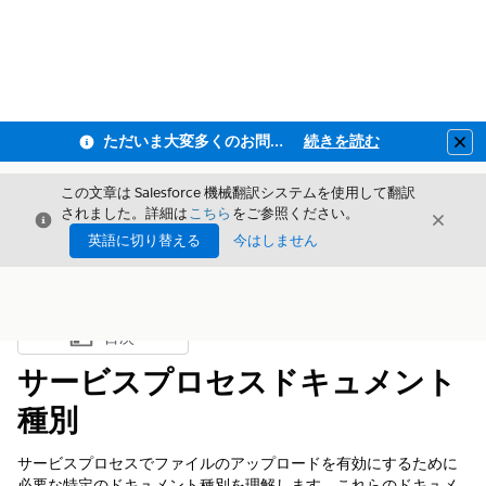
ただいま大変多くのお問い合わせをいただいており、ご連絡までにお時間を頂戴しております
続きを読む
Clo
この文章は Salesforce 機械翻訳システムを使用して翻訳
されました。詳細は
こちら
をご参照ください。
閉じる
閉じ
閉じる
英語に切り替える
今はしません
目次
目次を表示
サービスプロセスドキュメント
種別
サービスプロセスでファイルのアップロードを有効にするために
必要な特定のドキュメント種別を理解します。これらのドキュメ