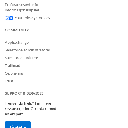
Preferansesenter for
Bruk disse verdiene til å konfigurere dokumenttyper for
informasjonskapsler
tjenesteprosessen Behandle kredittgrense.
Your Privacy Choices
ETIKETT
NAVN
COMMUNITY
Lønnsslipp for siste 3
Last_3_Months_Pay_Slips
måneder
AppExchange
Bankkrav for siste 3
Siste_3_Måneder_Bank_Statement
Salesforce-administratorer
måneder
s
Salesforce-utviklere
Siste skattedokument
Latest_Tax_Document
Trailhead
Opplæring
Konfigurere nødvendig minimumsfordeling
Trust
Bruk disse verdiene til å konfigurere dokumenttyper for
tjenesteprosessen Konfigurer nødvendig minimumsfordeling.
SUPPORT & SERVICES
Trenger du hjelp? Finn flere
ETIKETT
NAVN
ressurser, eller få kontakt med
Void-sjekk
Void_Check
en ekspert.
Slipp for innskudd
Deposit_Slip
Få støtte