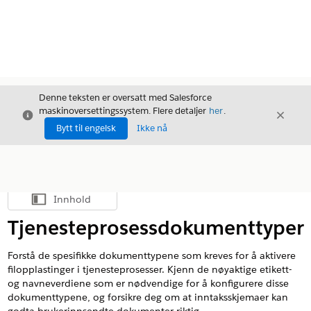
Denne teksten er oversatt med Salesforce
maskinoversettingssystem. Flere detaljer
her
.
Avslutt
Avslut
Avslutt
Bytt til engelsk
Ikke nå
Innhold
Vis innholdsfortegnelse
Tjenesteprosessdokumenttyper
Forstå de spesifikke dokumenttypene som kreves for å aktivere
filopplastinger i tjenesteprosesser. Kjenn de nøyaktige etikett-
og navneverdiene som er nødvendige for å konfigurere disse
dokumenttypene, og forsikre deg om at inntaksskjemaer kan