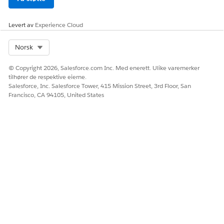
Bankkrav
Bank_Statement
Levert av
Experience Cloud
Oppdater profil
Select Org
Norsk
Bruk disse verdiene til å konfigurere dokumenttyper for
Serviceprosessen Oppdater profil.
© Copyright 2026, Salesforce.com Inc. Med enerett. Ulike varemerker
tilhører de respektive eierne.
ETIKETT
NAVN
Salesforce, Inc. Salesforce Tower, 415 Mission Street, 3rd Floor, San
Francisco, CA 94105, United States
Førerkort
Drivers_License
Ekteskapsbevis
Marriage_Certificate
Social Security-kort
Social_Security_Card
Pass
Pass
ID utstedt av
Government_Issued_ID
myndigheter
HJALP DENNE ARTIKKELEN MED Å LØSE PROBLEMET DITT?