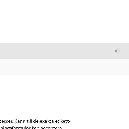
Stäng
Stäng
sser. Känn till de exakta etikett-
gningsformulär kan acceptera