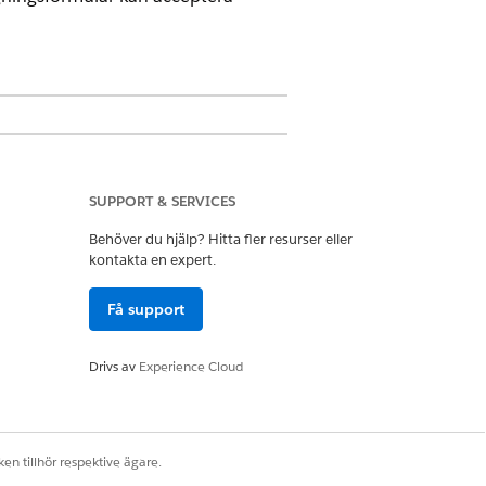
lig katalog.
SUPPORT & SERVICES
Behöver du hjälp? Hitta fler resurser eller
atering.
kontakta en expert.
Få support
Drivs av
Experience Cloud
en tillhör respektive ägare.