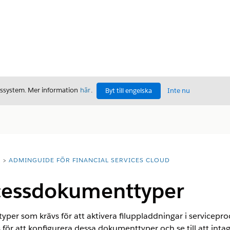
gssystem. Mer information
här
.
Byt till engelska
Inte nu
T
ADMINGUIDE FÖR FINANCIAL SERVICES CLOUD
cessdokumenttyper
per som krävs för att aktivera filuppladdningar i serviceproce
r att konfigurera dessa dokumenttyper och se till att inta