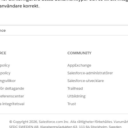
användare korrekt.
ence
ted
och
Developer
Editions med Financial Services Cloud och enhet
RCE
COMMUNITY
policy
AppExchange
konfigurera dokumenttyper för serviceprocessen Adressuppd
policy
Salesforce-administratörer
NAMN
gsvillkor
Salesforce-utvecklare
 för deltagande
Trailhead
Aadhaar_Card
referenscenter
Utbildning
Körkort
 integritetsval
Trust
Pass
© Copyright 2026, Salesforce.com Inc. Alla rättigheter förbehålles. Varumärk
SFDC SWEDEN AB, Klarabergsviadukten 63, 111 64 Stockholm, Sweden