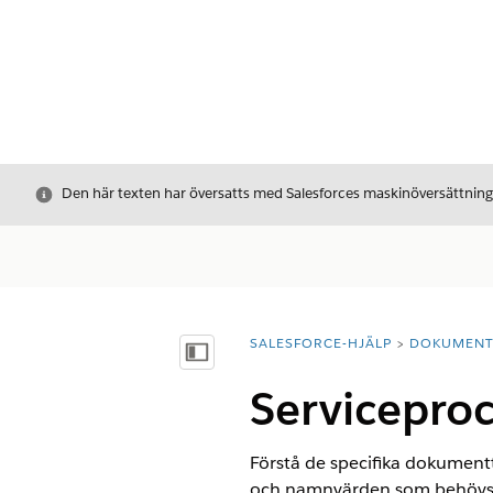
Stäng
Den här texten har översatts med Salesforces maskinöversättnin
SALESFORCE-HJÄLP
DOKUMEN
Du är här:
Visa innehållsförteckning
Servicepro
Förstå de specifika dokumentty
och namnvärden som behövs fö