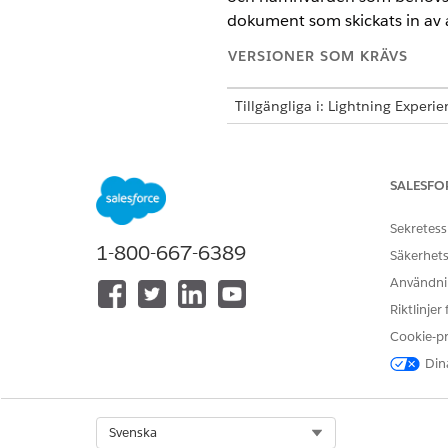
dokument som skickats in av 
VERSIONER SOM KRÄVS
Tillgängliga i: Lightning Experi
Tillgängliga i:
Enterprise
,
Unlimi
SALESFO
Adressuppdatering
Sekretess
Använd dessa värden för att 
1-800-667-6389
Säkerhets
ETIKETT
Användnin
Riktlinjer
Aadhaar-kort
Cookie-p
Körkort
Dina
Pass
Select Org
Svenska
Hantera kreditgräns