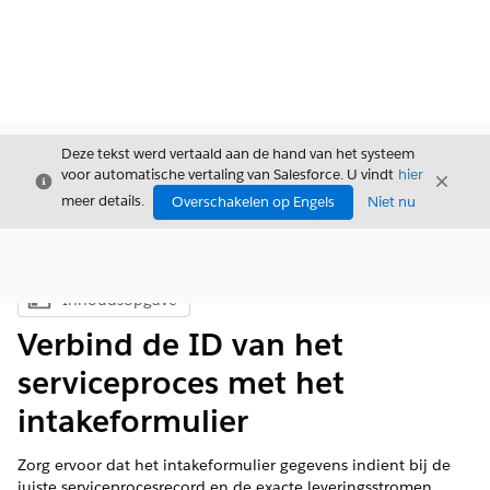
Deze tekst werd vertaald aan de hand van het systeem
voor automatische vertaling van Salesforce. U vindt
hier
Sluiten
Sluite
Sluiten
meer details.
Overschakelen op Engels
Niet nu
Inhoudsopgave
Inhoudsopgave weergeven
Verbind de ID van het
serviceproces met het
intakeformulier
Zorg ervoor dat het intakeformulier gegevens indient bij de
juiste serviceprocesrecord en de exacte leveringsstromen