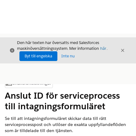
Den här texten har översatts med Salesforces
maskinöversättningssystem. Mer information
här
.
Stäng
Stäng
Stäng
Byt till engelska
Inte nu
Innehållsförteckningar
Visa innehållsförteckning
Anslut ID för serviceprocess
till intagningsformuläret
Se till att intagningsformuläret skickar data till rätt
serviceprocesspost och utlöser de exakta uppfyllandeflöden
som är tilldelade till den tjänsten.