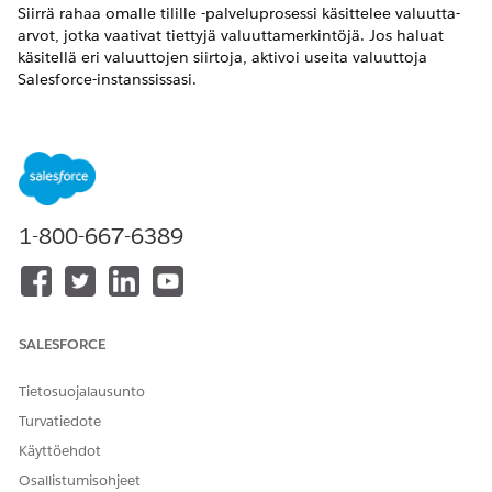
Siirrä rahaa omalle tilille -palveluprosessi käsittelee valuutta-
arvot, jotka vaativat tiettyjä valuuttamerkintöjä. Jos haluat
käsitellä eri valuuttojen siirtoja, aktivoi useita valuuttoja
Salesforce-instanssissasi.
VAADITUT VERSIOT
Käytettävissä: Lightning Experiencessa
Käytettävissä:
Enterprise
Edition-,
Unlimited
Edition- ja
Developer
Edition -versioissa Financial Services Cloudilla ja
1-800-667-6389
yhtenäistetyllä katalogilla.
Ota useat valuutat käyttöön
Salesforce-instanssissasi.
SALESFORCE
RATKAISIKO TÄMÄ ARTIKKELI ONGELMASI?
Tietosuojalausunto
Anna palautetta, jotta voimme kehittyä!
Turvatiedote
Kyllä
Ei
Käyttöehdot
Osallistumisohjeet