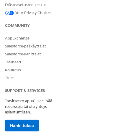
Evästeasetusten keskus
Your Privacy Choices
COMMUNITY
AppExchange
Salesforce-pääkäyttäjät
Salesforce-kehittäjät
Trailhead
Koulutus
Trust
SUPPORT & SERVICES
Tarvitsetko apua? Hae lisää
resursseja tai ota yhteys
asiantuntijaan.
Hanki tukea