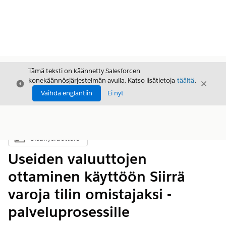
Tämä teksti on käännetty Salesforcen
konekäännösjärjestelmän avulla. Katso lisätietoja
täältä
.
Sulje
Sulje
Sulje
Vaihda englantiin
Ei nyt
Sisällysluettelo
Näytä sisällysluettelo
Useiden valuuttojen
ottaminen käyttöön Siirrä
varoja tilin omistajaksi -
palveluprosessille