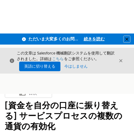
ただいま大変多くのお問い合わせをいただいており、ご連絡までにお時間を頂戴しております
続きを読む
Clo
この文章は Salesforce 機械翻訳システムを使用して翻訳
されました。詳細は
こちら
をご参照ください。
閉じる
閉じ
閉じる
英語に切り替える
今はしません
目次
目次を表示
[資金を自分の口座に振り替え
る] サービスプロセスの複数の
通貨の有効化