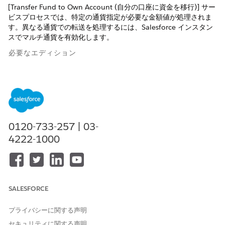
[Transfer Fund to Own Account (自分の口座に資金を移行)] サー
ビスプロセスでは、特定の通貨指定が必要な金額値が処理されま
す。異なる通貨での転送を処理するには、Salesforce インスタン
スでマルチ通貨を有効化します。
必要なエディション
使用可能なインターフェース: Lightning Experience
使用可能なエディション: Financial Services Cloud と統合カタ
ログが付属する
Enterprise
Edition、
Unlimited
Edition、およ
び
Developer
Edition。
0120-733-257 | 03-
Salesforce インスタンスで
マルチ通貨を有効
にします。
4222-1000
この記事で問題は解決されましたか?
SALESFORCE
ご意見をお待ちしております。
はい
いいえ
プライバシーに関する声明
セキュリティに関する声明