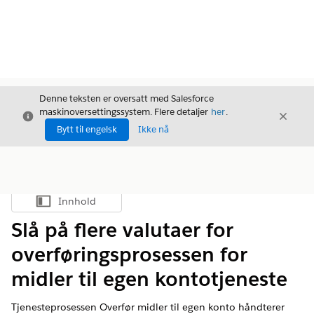
Denne teksten er oversatt med Salesforce
maskinoversettingssystem. Flere detaljer
her
.
Avslutt
Avslut
Avslutt
Bytt til engelsk
Ikke nå
Innhold
Vis innholdsfortegnelse
Slå på flere valutaer for
overføringsprosessen for
midler til egen kontotjeneste
Tjenesteprosessen Overfør midler til egen konto håndterer