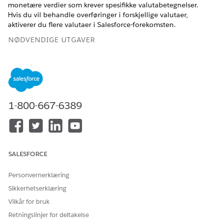
monetære verdier som krever spesifikke valutabetegnelser.
Hvis du vil behandle overføringer i forskjellige valutaer,
aktiverer du flere valutaer i Salesforce-forekomsten.
NØDVENDIGE UTGAVER
Tilgjengelig i Lightning Experience
Tilgjengelig i
Enterprise
,
Unlimited
og
Developer
Edition
med Financial Services Cloud og Unified Catalog.
1-800-667-6389
Aktiver flere valutaer
i Salesforce-forekomsten.
HJALP DENNE ARTIKKELEN MED Å LØSE PROBLEMET DITT?
SALESFORCE
La oss få vite det slik at vi kan forbedre!
Personvernerklæring
Ja
Nei
Sikkerhetserklæring
Vilkår for bruk
Retningslinjer for deltakelse